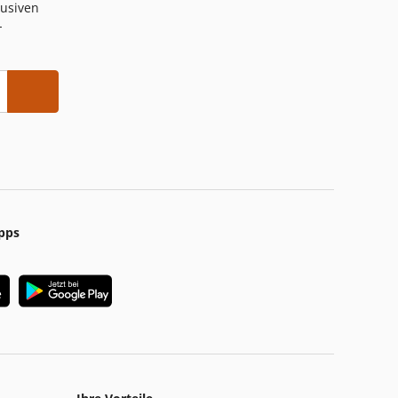
lusiven
-
pps