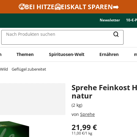
🥵BEI HITZE🥶EISKALT SPAREN➡️
Newsletter
10-€-
Nach Produkten suchen
n
Themen
Spirituosen-Welt
Ernähren
m
 Wild
Geflügel zubereitet
Sprehe Feinkost 
natur
(2 kg)
von
Sprehe
21,99 €
11,00 €/1 kg