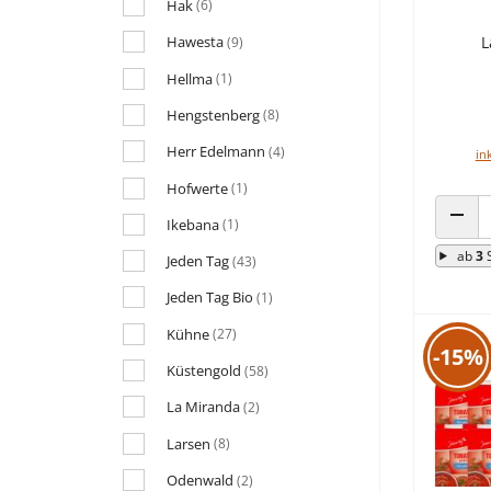
Hak
(6)
Hawesta
L
(9)
Hellma
(1)
Hengstenberg
(8)
Herr Edelmann
(4)
in
Hofwerte
(1)
Ikebana
(1)
ANZA
ab
3
Jeden Tag
(43)
Jeden Tag Bio
(1)
Kühne
(27)
-15%
Küstengold
(58)
La Miranda
(2)
Larsen
(8)
Odenwald
(2)