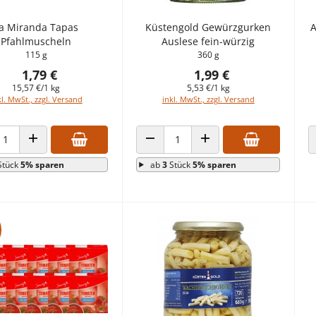
a Miranda Tapas
Küstengold Gewürzgurken
A
Pfahlmuscheln
Auslese fein-würzig
115 g
360 g
1,79 €
1,99 €
15,57 €/1 kg
5,53 €/1 kg
kl. MwSt., zzgl. Versand
inkl. MwSt., zzgl. Versand
HL VERRINGERN
ANZAHL ERHÖHEN
ANZAHL VERRINGERN
ANZAHL ERHÖHEN
Stück
5% sparen
ab
3
Stück
5% sparen