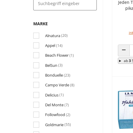
Jeden T
pik
MARKE
in
Alnatura
(20)
Appel
(14)
Beach Flower
(1)
ANZA
ab
3
BelSun
(3)
Bonduelle
(23)
Campo Verde
(8)
Delicius
(1)
Del Monte
(7)
Followfood
(2)
Goldmarie
(55)