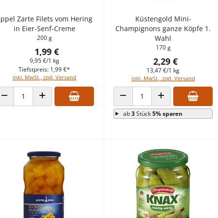
ppel Zarte Filets vom Hering
Küstengold Mini-
in Eier-Senf-Creme
Champignons ganze Köpfe 1.
200 g
Wahl
170 g
1,99 €
2,29 €
9,95 €/1 kg
Tiefstpreis: 1,99 €*
13,47 €/1 kg
inkl. MwSt., zzgl. Versand
inkl. MwSt., zzgl. Versand
ANZAHL VERRINGERN
ANZAHL ERHÖHEN
ANZAHL VERRINGERN
ANZAHL ERHÖHEN
ab
3
Stück
5% sparen