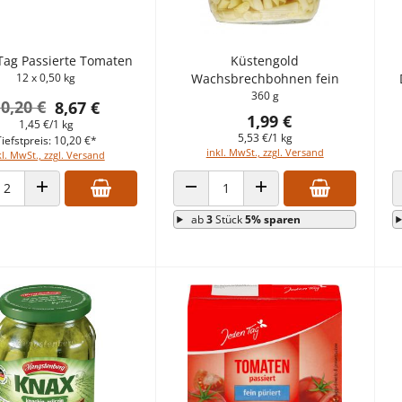
Tag Passierte Tomaten
Küstengold
12 x 0,50 kg
Wachsbrechbohnen fein
360 g
0,20 €
8,67 €
1,99 €
1,45 €/1 kg
5,53 €/1 kg
Tiefstpreis: 10,20 €*
inkl. MwSt., zzgl. Versand
kl. MwSt., zzgl. Versand
HL VERRINGERN
ANZAHL ERHÖHEN
ANZAHL VERRINGERN
ANZAHL ERHÖHEN
ab
3
Stück
5% sparen