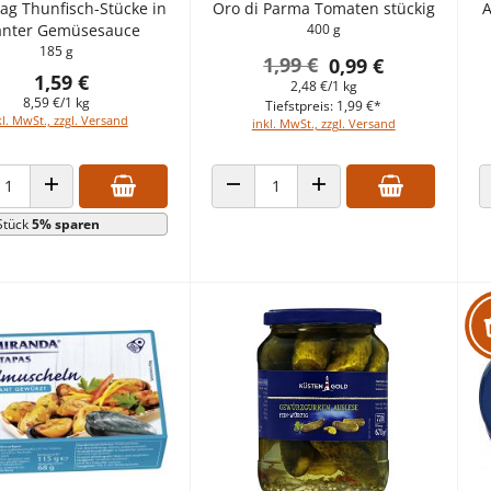
ag Thunfisch-Stücke in
Oro di Parma Tomaten stückig
A
anter Gemüsesauce
400 g
185 g
1,99 €
0,99 €
1,59 €
2,48 €/1 kg
8,59 €/1 kg
Tiefstpreis: 1,99 €*
kl. MwSt., zzgl. Versand
inkl. MwSt., zzgl. Versand
HL VERRINGERN
ANZAHL ERHÖHEN
ANZAHL VERRINGERN
ANZAHL ERHÖHEN
Stück
5% sparen