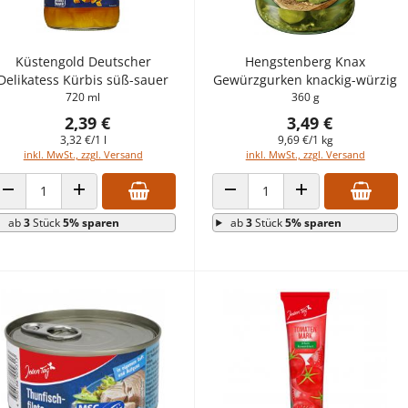
Küstengold Deutscher
Hengstenberg Knax
Delikatess Kürbis süß-sauer
Gewürzgurken knackig-würzig
720 ml
360 g
2,39 €
3,49 €
3,32 €/1 l
9,69 €/1 kg
inkl. MwSt., zzgl. Versand
inkl. MwSt., zzgl. Versand
ANZAHL VERRINGERN
ANZAHL ERHÖHEN
ANZAHL VERRINGERN
ANZAHL ERHÖHEN
ab
3
Stück
5% sparen
ab
3
Stück
5% sparen