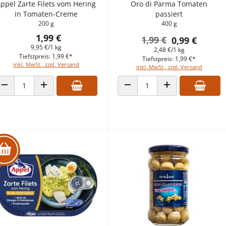
ppel Zarte Filets vom Hering
Oro di Parma Tomaten
in Tomaten-Creme
passiert
200 g
400 g
1,99 €
1,99 €
0,99 €
9,95 €/1 kg
2,48 €/1 kg
Tiefstpreis: 1,99 €*
Tiefstpreis: 1,99 €*
inkl. MwSt., zzgl. Versand
inkl. MwSt., zzgl. Versand
ANZAHL VERRINGERN
ANZAHL ERHÖHEN
ANZAHL VERRINGERN
ANZAHL ERHÖHEN