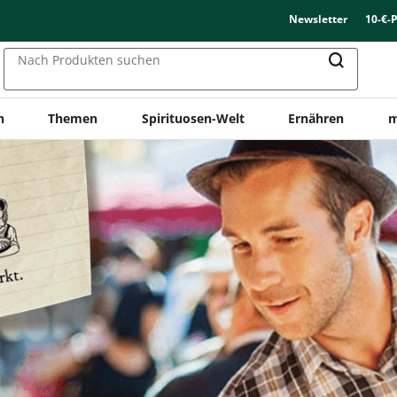
Newsletter
10-€-
Nach Produkten suchen
n
Themen
Spirituosen-Welt
Ernähren
m