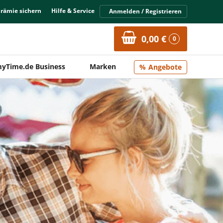
Prämie sichern
Hilfe & Service
Anmelden / Registrieren
0,00 €
0
yTime.de Business
Marken
Angebote