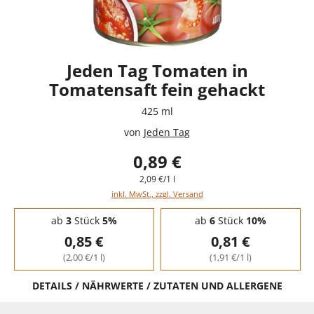
Jeden Tag Tomaten in
Tomatensaft fein gehackt
425 ml
von
Jeden Tag
0,89 €
2,09 €/1 l
inkl. MwSt., zzgl. Versand
Staffelpreise - Mengenrabatt
ab
3
Stück
5%
ab
6
Stück
10%
0,85 €
0,81 €
(2,00 €/1 l)
(1,91 €/1 l)
DETAILS / NÄHRWERTE / ZUTATEN UND ALLERGENE