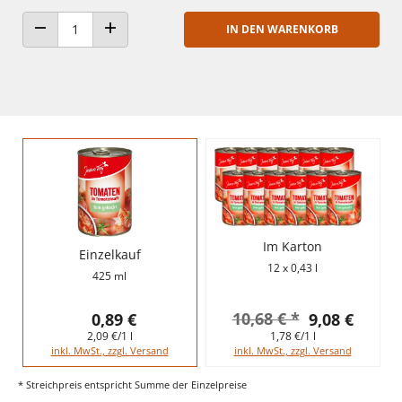
IN DEN WARENKORB
ANZAHL VERRINGERN
ANZAHL ERHÖHEN
Im Karton
Einzelkauf
12 x 0,43 l
425 ml
10,68 € *
0,89 €
9,08 €
2,09 €/1 l
1,78 €/1 l
inkl. MwSt., zzgl. Versand
inkl. MwSt., zzgl. Versand
* Streichpreis entspricht Summe der Einzelpreise