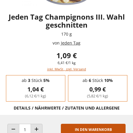
Jeden Tag Champignons III. Wahl
geschnitten
170 g
von
Jeden Tag
1,09 €
6,41 €/1 kg
inkl. MwSt., zzgl. Versand
Staffelpreise - Mengenrabatt
ab
3
Stück
5%
ab
6
Stück
10%
1,04 €
0,99 €
(6,12 €/1 kg)
(5,82 €/1 kg)
DETAILS / NÄHRWERTE / ZUTATEN UND ALLERGENE
IN DEN WARENKORB