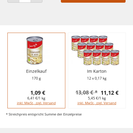
ANZAHL VERRINGERN
ANZAHL ERHÖHEN
Einzelkauf
Im Karton
170 g
12 x 0,17 kg
13,08 € *
1,09 €
11,12 €
6,41 €/1 kg
5,45 €/1 kg
inkl. MwSt., zzgl. Versand
inkl. MwSt., zzgl. Versand
* Streichpreis entspricht Summe der Einzelpreise