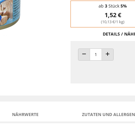
Staffelpreise - Mengenrabatt
ab
3
Stück
5%
1,52 €
(10,13 €/1 kg)
DETAILS / NÄ
ANZAHL VERRINGERN
ANZAHL ERHÖH
NÄHRWERTE
ZUTATEN UND ALLERGEN