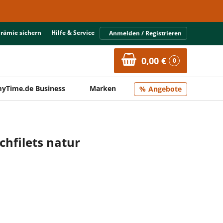
Prämie sichern
Hilfe & Service
Anmelden / Registrieren
0,00 €
0
yTime.de Business
Marken
Angebote
chfilets natur