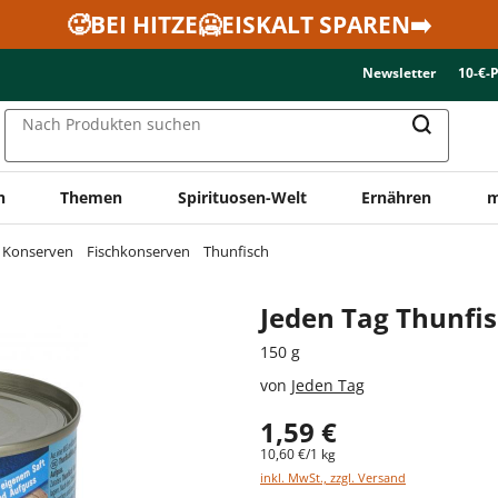
🥵BEI HITZE🥶EISKALT SPAREN➡️
Newsletter
10-€-
Nach Produkten suchen
n
Themen
Spirituosen-Welt
Ernähren
m
& Konserven
Fischkonserven
Thunfisch
Jeden Tag Thunfis
150 g
von
Jeden Tag
1,59 €
10,60 €/1 kg
inkl. MwSt., zzgl. Versand