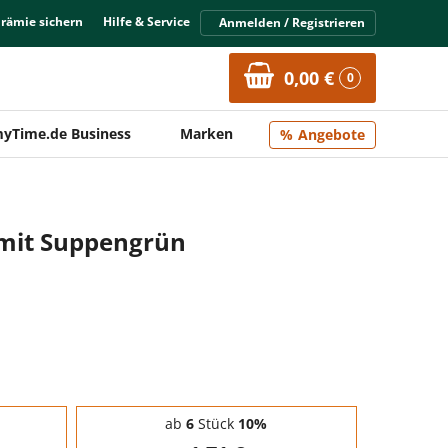
Prämie sichern
Hilfe & Service
Anmelden / Registrieren
0,00 €
0
yTime.de Business
Marken
Angebote
 mit Suppengrün
ab
6
Stück
10%