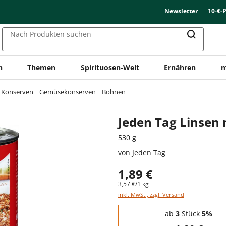
Newsletter
10-€-
Nach Produkten suchen
n
Themen
Spirituosen-Welt
Ernähren
m
& Konserven
Gemüsekonserven
Bohnen
Jeden Tag Linsen
530 g
von
Jeden Tag
1,89 €
3,57 €/1 kg
inkl. MwSt., zzgl. Versand
Staffelpreise - Mengenrabatt
ab
3
Stück
5%