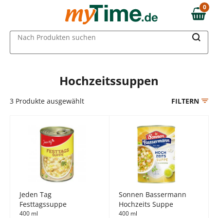
Zum Hauptinhalt springen
0
0,00 €
Zur Navigation springen
MAIN MENU
Nach Produkten suchen
Zur Suche springen
Hochzeitssuppen
3
Produkte ausgewählt
FILTERN
Jeden Tag
Sonnen Bassermann
Festtagssuppe
Hochzeits Suppe
400 ml
400 ml