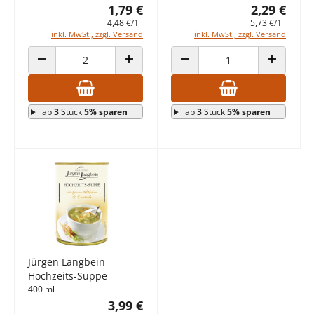
1,79 €
2,29 €
4,48 €/1 l
5,73 €/1 l
inkl. MwSt., zzgl. Versand
inkl. MwSt., zzgl. Versand
ANZAHL VERRINGERN
ANZAHL ERHÖHEN
ANZAHL VERRINGERN
ANZAHL E
ab
3
Stück
5% sparen
ab
3
Stück
5% sparen
Jürgen Langbein
Hochzeits-Suppe
400 ml
3,99 €