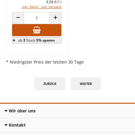
9,98 €/1 l
inkl. MwSt., zzgl. Versand
ANZAHL VERRINGERN
ANZAHL ERHÖHEN
ab
3
Stück
5% sparen
* Niedrigster Preis der letzten 30 Tage
ZURÜCK
WEITER
Wir über uns
Kontakt