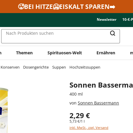
🥵BEI HITZE🥶EISKALT SPAREN➡️
Newsletter
10-€-
Nach Produkten suchen
n
Themen
Spirituosen-Welt
Ernähren
m
& Konserven
Dosengerichte
Suppen
Hochzeitssuppen
Sonnen Basserma
400 ml
von
Sonnen Bassermann
2,29 €
5,73 €/1 l
inkl. MwSt., zzgl. Versand