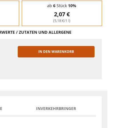
ab
6
Stück
10%
2,07 €
(5,18 €/1 l)
HRWERTE / ZUTATEN UND ALLERGENE
IN DEN WARENKORB
EN
E
INVERKEHRBRINGER