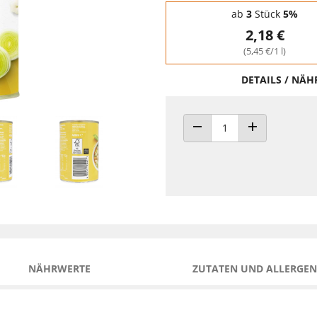
Staffelpreise - Mengenrabatt
ab
3
Stück
5%
2,18 €
(5,45 €/1 l)
DETAILS / NÄ
ANZAHL VERRINGERN
ANZAHL ERHÖH
NÄHRWERTE
ZUTATEN UND ALLERGEN