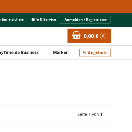
Prämie sichern
Hilfe & Service
Anmelden / Registrieren
0,00 €
0
yTime.de Business
Marken
Angebote
Vorherige Seite
Nächste Seit
Seite 1 von 1