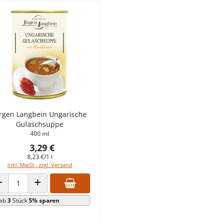
rgen Langbein Ungarische
Gulaschsuppe
400 ml
3,29 €
8,23 €/1 l
inkl. MwSt., zzgl. Versand
ANZAHL VERRINGERN
ANZAHL ERHÖHEN
ab
3
Stück
5% sparen