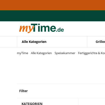
Zum Hauptinhalt springen
Zur Navigation springen
Zur Suche springen
Alle Kategorien
Grille
myTime
Alle Kategorien
Speisekammer
Fertiggerichte & K
Filter
3 Prod
KATEGORIEN