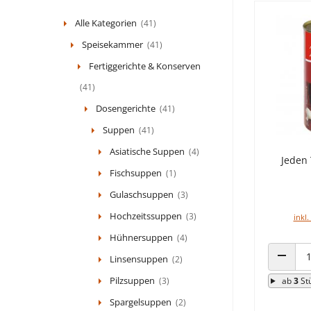
Alle Kategorien
(41)
Speisekammer
(41)
Fertiggerichte & Konserven
(41)
Dosengerichte
(41)
Suppen
(41)
Asiatische Suppen
(4)
Jeden
Fischsuppen
(1)
Gulaschsuppen
(3)
Hochzeitssuppen
(3)
inkl.
Hühnersuppen
(4)
Linsensuppen
(2)
ANZAHL
Pilzsuppen
(3)
ab
3
St
Spargelsuppen
(2)