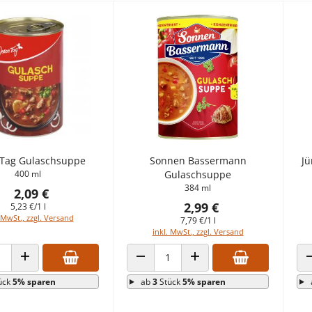
 Tag Gulaschsuppe
Sonnen Bassermann
Jü
400 ml
Gulaschsuppe
384 ml
2,09 €
2,99 €
5,23 €/1 l
 MwSt., zzgl. Versand
7,79 €/1 l
inkl. MwSt., zzgl. Versand
 VERRINGERN
ANZAHL ERHÖHEN
ANZAHL VERRINGERN
ANZAHL ERHÖHEN
ück
5% sparen
ab
3
Stück
5% sparen