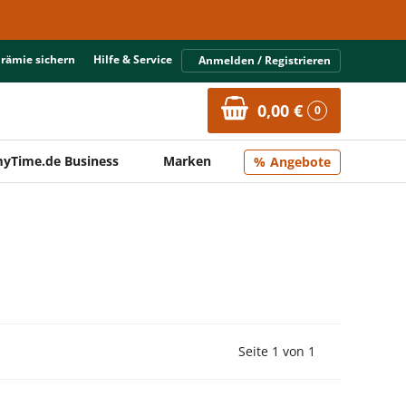
Prämie sichern
Hilfe & Service
Anmelden / Registrieren
0,00 €
0
yTime.de Business
Marken
Angebote
Vorherige Seite
Nächste Seit
Seite 1 von 1