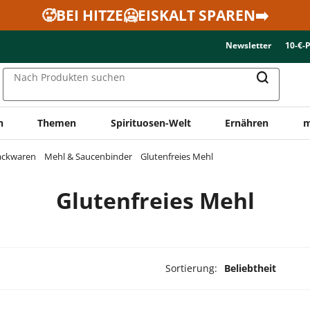
🥵BEI HITZE🥶EISKALT SPAREN➡️
Newsletter
10-€-
Nach Produkten suchen
n
Themen
Spirituosen-Welt
Ernähren
m
Backwaren
Mehl & Saucenbinder
Glutenfreies Mehl
Glutenfreies Mehl
Sortierung:
Beliebtheit
ukte ausgewählt