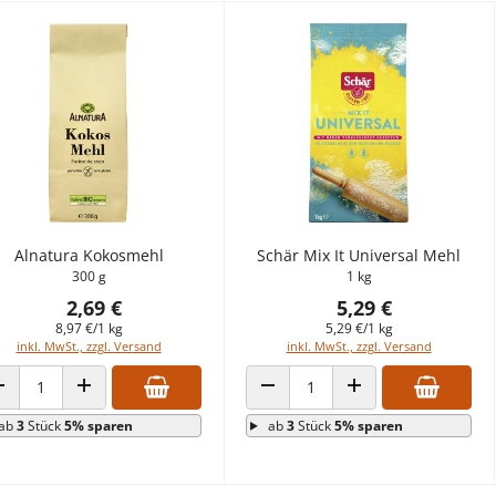
Alnatura Kokosmehl
Schär Mix It Universal Mehl
300 g
1 kg
2,69 €
5,29 €
8,97 €/1 kg
5,29 €/1 kg
inkl. MwSt., zzgl. Versand
inkl. MwSt., zzgl. Versand
ANZAHL VERRINGERN
ANZAHL ERHÖHEN
ANZAHL VERRINGERN
ANZAHL ERHÖHEN
ab
3
Stück
5% sparen
ab
3
Stück
5% sparen