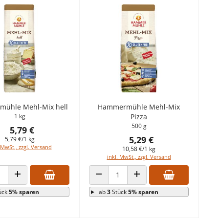
ühle Mehl-Mix hell
Hammermühle Mehl-Mix
1 kg
Pizza
500 g
5,79 €
5,29 €
5,79 €/1 kg
 MwSt., zzgl. Versand
10,58 €/1 kg
inkl. MwSt., zzgl. Versand
 VERRINGERN
ANZAHL ERHÖHEN
ANZAHL VERRINGERN
ANZAHL ERHÖHEN
ück
5% sparen
ab
3
Stück
5% sparen