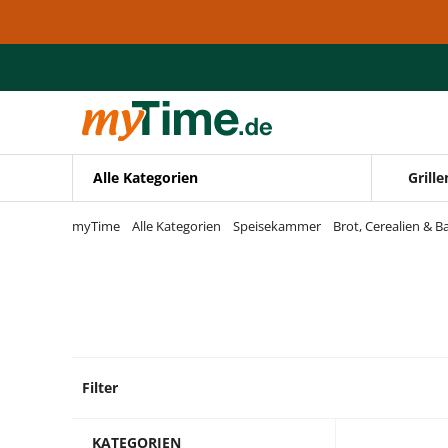
Zum Hauptinhalt springen
Zur Navigation springen
Zur Suche springen
Alle Kategorien
Grille
myTime
Alle Kategorien
Speisekammer
Brot, Cerealien & 
Filter
6 Prod
KATEGORIEN