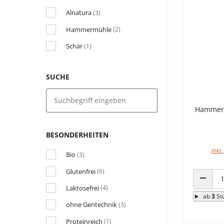
Alnatura
(3)
Hammermühle
(2)
Schär
(1)
SUCHE
Hammerm
BESONDERHEITEN
inkl.
Bio
(3)
Glutenfrei
(6)
Laktosefrei
(4)
ANZAHL
ab
3
St
ohne Gentechnik
(3)
Proteinreich
(1)