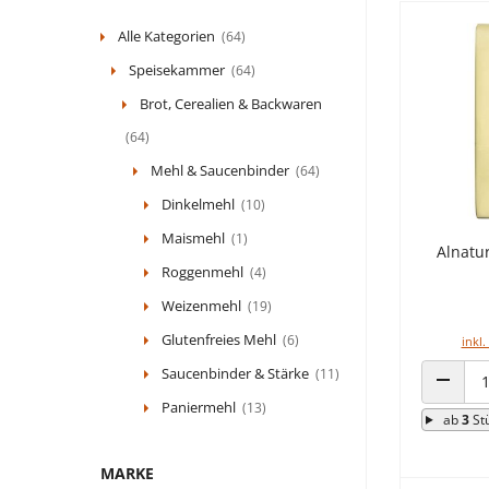
Alle Kategorien
(64)
Speisekammer
(64)
Brot, Cerealien & Backwaren
(64)
Mehl & Saucenbinder
(64)
Dinkelmehl
(10)
Maismehl
(1)
Alnatu
Roggenmehl
(4)
Weizenmehl
(19)
Glutenfreies Mehl
(6)
inkl.
Saucenbinder & Stärke
(11)
ANZAHL
Paniermehl
(13)
ab
3
St
MARKE