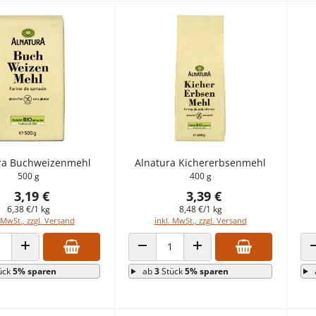
ra Buchweizenmehl
Alnatura Kichererbsenmehl
500 g
400 g
3,19 €
3,39 €
6,38 €/1 kg
8,48 €/1 kg
 MwSt., zzgl. Versand
inkl. MwSt., zzgl. Versand
 VERRINGERN
ANZAHL ERHÖHEN
ANZAHL VERRINGERN
ANZAHL ERHÖHEN
ück
5% sparen
ab
3
Stück
5% sparen