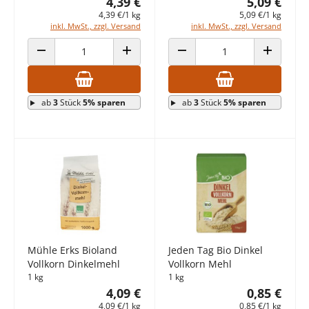
4,39 €
5,09 €
4,39 €/1 kg
5,09 €/1 kg
inkl. MwSt., zzgl. Versand
inkl. MwSt., zzgl. Versand
ANZAHL VERRINGERN
ANZAHL ERHÖHEN
ANZAHL VERRINGERN
ANZAHL E
ab
3
Stück
5% sparen
ab
3
Stück
5% sparen
Mühle Erks Bioland
Jeden Tag Bio Dinkel
Vollkorn Dinkelmehl
Vollkorn Mehl
1 kg
1 kg
4,09 €
0,85 €
4,09 €/1 kg
0,85 €/1 kg