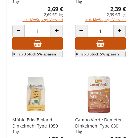
1 kg
1 kg
2,69 €
2,39 €
2,69 €/1 kg
2,39 €/1 kg
inkl. MwSt., zzgl. Versand
inkl. MwSt., zzgl. Versand
ANZAHL VERRINGERN
ANZAHL ERHÖHEN
ANZAHL VERRINGERN
ANZAHL E
ab
3
Stück
5% sparen
ab
3
Stück
5% sparen
Mühle Erks Bioland
Campo Verde Demeter
Dinkelmehl Type 1050
Dinkelmehl Type 630
1 kg
1 kg