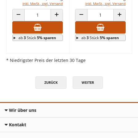
inkl. MwSt., zzgl. Versand
inkl. MwSt., zzgl. Versand
ANZAHL VERRINGERN
ANZAHL ERHÖHEN
ANZAHL VERRINGERN
ANZAHL E
ab
3
Stück
5% sparen
ab
3
Stück
5% sparen
* Niedrigster Preis der letzten 30 Tage
ZURÜCK
WEITER
Wir über uns
Kontakt