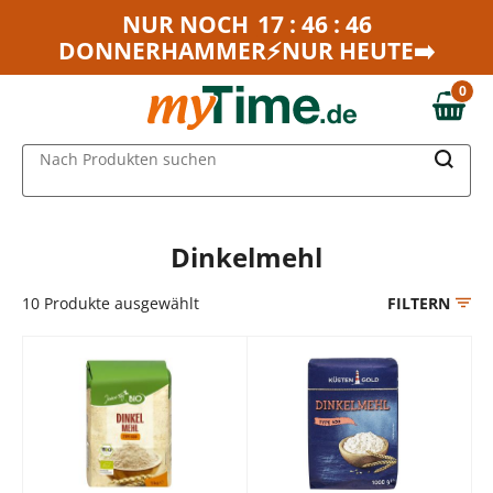
Zum Hauptinhalt springen
NUR NOCH
17 : 46 : 46
DONNERHAMMER⚡NUR HEUTE➡️
Zur Navigation springen
Zur Suche springen
0
0,00 €
MAIN MENU
Nach Produkten suchen
Dinkelmehl
10
Produkte ausgewählt
FILTERN