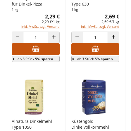
für Dinkel-Pizza
Type 630
1 kg
1 kg
2,29 €
2,69 €
2,29 €/1 kg
2,69 €/1 kg
inkl. MwSt., zzgl. Versand
inkl. MwSt., zzgl. Versand
ANZAHL VERRINGERN
ANZAHL ERHÖHEN
ANZAHL VERRINGERN
ANZAHL E
ab
3
Stück
5% sparen
ab
3
Stück
5% sparen
Alnatura Dinkelmehl
Küstengold
Type 1050
Dinkelvollkornmehl