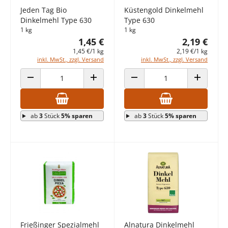
Jeden Tag Bio
Küstengold Dinkelmehl
Dinkelmehl Type 630
Type 630
1 kg
1 kg
1,45 €
2,19 €
1,45 €/1 kg
2,19 €/1 kg
inkl. MwSt., zzgl. Versand
inkl. MwSt., zzgl. Versand
ANZAHL VERRINGERN
ANZAHL ERHÖHEN
ANZAHL VERRINGERN
ANZAHL E
ab
3
Stück
5% sparen
ab
3
Stück
5% sparen
Frießinger Spezialmehl
Alnatura Dinkelmehl