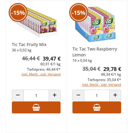
-15%
-15%
Tic Tac Fruity Mix
Tic Tac Two Raspberry
36 x 0,02 kg
Lemon
46,44 €
39,47 €
16 x 0,04 kg
60,91 €/1 kg
35,04 €
29,78 €
Tiefstpreis: 46,44 €*
inkl. MwSt., zzgl. Versand
48,34 €/1 kg
Tiefstpreis: 35,04 €*
inkl. MwSt., zzgl. Versand
ANZAHL VERRINGERN
ANZAHL ERHÖHEN
ANZAHL VERRINGERN
ANZAHL E