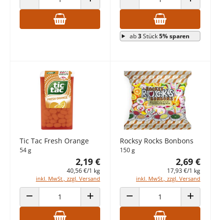
ANZAHL VERRINGERN
ANZAHL ERHÖHEN
ANZAHL VERRINGERN
ANZAHL E
ab
3
Stück
5% sparen
Tic Tac Fresh Orange
Rocksy Rocks Bonbons
54 g
150 g
2,19 €
2,69 €
40,56 €/1 kg
17,93 €/1 kg
inkl. MwSt., zzgl. Versand
inkl. MwSt., zzgl. Versand
ANZAHL VERRINGERN
ANZAHL ERHÖHEN
ANZAHL VERRINGERN
ANZAHL E