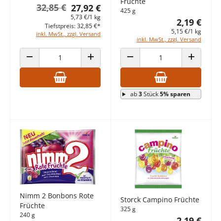
Früchte
32,85 €
27,92 €
425 g
5,73 €/1 kg
2,19 €
Tiefstpreis: 32,85 €*
5,15 €/1 kg
inkl. MwSt., zzgl. Versand
inkl. MwSt., zzgl. Versand
ANZAHL VERRINGERN
ANZAHL ERHÖHEN
ANZAHL VERRINGERN
ANZAHL E
ab
3
Stück
5% sparen
Nimm 2 Bonbons Rote
Storck Campino Früchte
Früchte
325 g
240 g
2,19 €