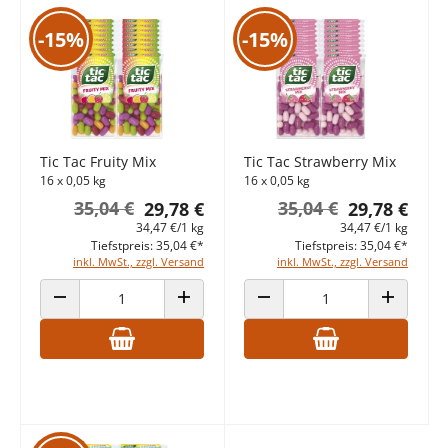
-15%
-15%
Tic Tac Fruity Mix
Tic Tac Strawberry Mix
16 x 0,05 kg
16 x 0,05 kg
35,04 €
35,04 €
29,78 €
29,78 €
34,47 €/1 kg
34,47 €/1 kg
Tiefstpreis: 35,04 €*
Tiefstpreis: 35,04 €*
inkl. MwSt., zzgl. Versand
inkl. MwSt., zzgl. Versand
ANZAHL VERRINGERN
ANZAHL ERHÖHEN
ANZAHL VERRINGERN
ANZAHL E