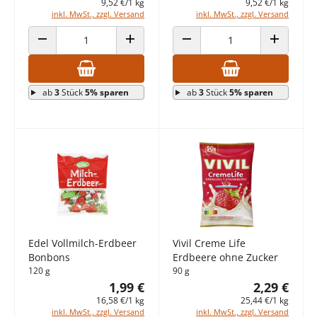
9,52 €/1 kg
9,52 €/1 kg
inkl. MwSt., zzgl. Versand
inkl. MwSt., zzgl. Versand
ANZAHL VERRINGERN
ANZAHL ERHÖHEN
ANZAHL VERRINGERN
ANZAHL E
ab
3
Stück
5% sparen
ab
3
Stück
5% sparen
Edel Vollmilch-Erdbeer
Vivil Creme Life
Bonbons
Erdbeere ohne Zucker
120 g
90 g
1,99 €
2,29 €
16,58 €/1 kg
25,44 €/1 kg
inkl. MwSt., zzgl. Versand
inkl. MwSt., zzgl. Versand