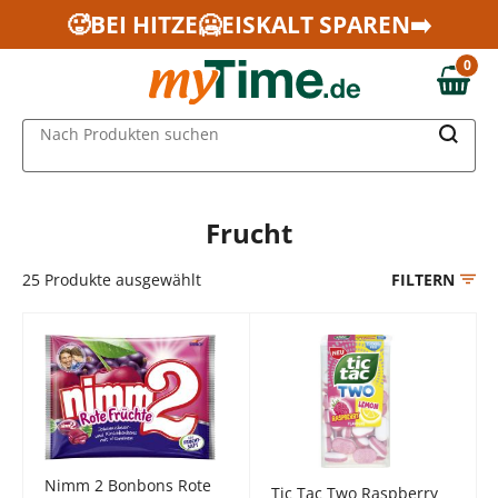
Zum Hauptinhalt springen
🥵BEI HITZE🥶EISKALT SPAREN➡️
Zur Navigation springen
0
Zur Suche springen
0,00 €
MAIN MENU
Nach Produkten suchen
Frucht
25
Produkte ausgewählt
FILTERN
Nimm 2 Bonbons Rote
Tic Tac Two Raspberry