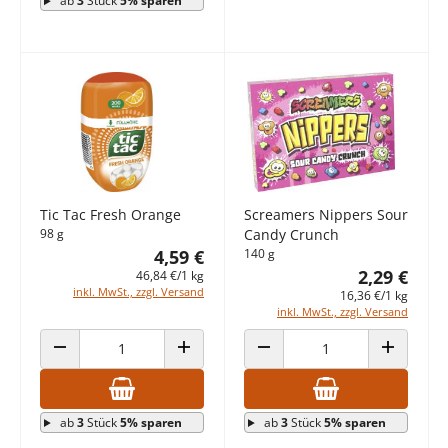
ab
3
Stück
5% sparen
Tic Tac Fresh Orange
Screamers Nippers Sour
98 g
Candy Crunch
4,59 €
140 g
2,29 €
46,84 €/1 kg
inkl. MwSt., zzgl. Versand
16,36 €/1 kg
inkl. MwSt., zzgl. Versand
ANZAHL VERRINGERN
ANZAHL ERHÖHEN
ANZAHL VERRINGERN
ANZAHL E
ab
3
Stück
5% sparen
ab
3
Stück
5% sparen