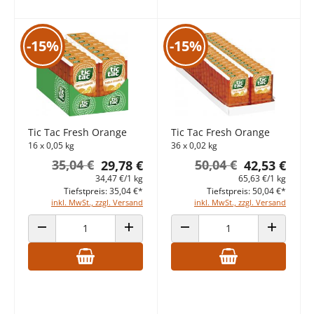
-15%
-15%
Tic Tac Fresh Orange
Tic Tac Fresh Orange
16 x 0,05 kg
36 x 0,02 kg
35,04 €
50,04 €
29,78 €
42,53 €
34,47 €/1 kg
65,63 €/1 kg
Tiefstpreis: 35,04 €*
Tiefstpreis: 50,04 €*
inkl. MwSt., zzgl. Versand
inkl. MwSt., zzgl. Versand
ANZAHL VERRINGERN
ANZAHL ERHÖHEN
ANZAHL VERRINGERN
ANZAHL E