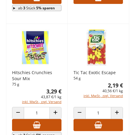
ab
3
Stück
5% sparen
Hitschies Crunchies
Tic Tac Exotic Escape
Sour Mix
54 g
75 g
2,19 €
3,29 €
40,56 €/1 kg
inkl. MwSt., zzgl. Versand
43,87 €/1 kg
inkl. MwSt., zzgl. Versand
ANZAHL VERRINGERN
ANZAHL ERHÖHEN
ANZAHL VERRINGERN
ANZAHL E