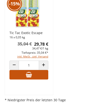
-15%
Tic Tac Exotic Escape
16 x 0,05 kg
35,04 €
29,78 €
34,47 €/1 kg
Tiefstpreis: 35,04 €*
inkl. MwSt., zzgl. Versand
ANZAHL VERRINGERN
ANZAHL ERHÖHEN
* Niedrigster Preis der letzten 30 Tage