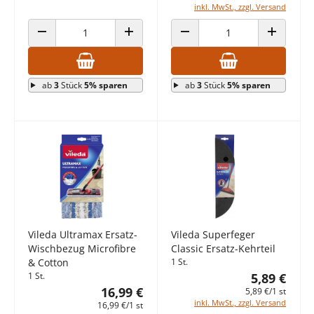
inkl. MwSt., zzgl. Versand
ANZAHL VERRINGERN
ANZAHL ERHÖHEN
ANZAHL VERRINGERN
ANZAHL E
ab
3
Stück
5% sparen
ab
3
Stück
5% sparen
Vileda Ultramax Ersatz-
Vileda Superfeger
Wischbezug Microfibre
Classic Ersatz-Kehrteil
& Cotton
1 St.
1 St.
5,89 €
16,99 €
5,89 €/1 st
inkl. MwSt., zzgl. Versand
16,99 €/1 st