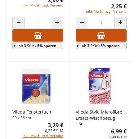
2,25 €
inkl. MwSt., zzgl. Versand
inkl. MwSt., zzgl. Versand
ANZAHL VERRINGERN
ANZAHL ERHÖHEN
ANZAHL VERRINGERN
ANZAHL E
ab
3
Stück
5% sparen
ab
3
Stück
5% sparen
Vileda Fenstertuch
Vileda Style Microfibre
39 x 36 cm
Ersatz-Wischbezug
3,29 €
1 St.
6,99 €
0,23 €/1 M
inkl. MwSt., zzgl. Versand
6,99 €/1 st