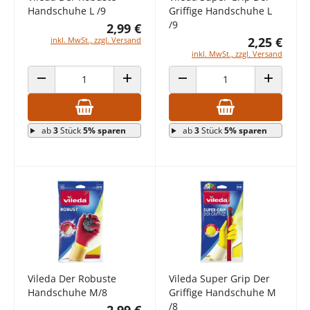
Handschuhe L /9
Griffige Handschuhe L
/9
2,99 €
2,25 €
inkl. MwSt., zzgl. Versand
inkl. MwSt., zzgl. Versand
ANZAHL VERRINGERN
ANZAHL ERHÖHEN
ANZAHL VERRINGERN
ANZAHL E
ab
3
Stück
5% sparen
ab
3
Stück
5% sparen
Vileda Der Robuste
Vileda Super Grip Der
Handschuhe M/8
Griffige Handschuhe M
/8
2,99 €