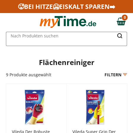
Zum Hauptinhalt springen
🥵BEI HITZE🥶EISKALT SPAREN➡️
Zur Navigation springen
0
Zur Suche springen
0,00 €
MAIN MENU
Nach Produkten suchen
Flächenreiniger
9
Produkte ausgewählt
FILTERN
Vileda Der Robuste
Vileda Super Grip Der