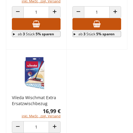
inkl. MwSt., zzgl. Versand
ANZAHL VERRINGERN
ANZAHL ERHÖHEN
ANZAHL VERRINGERN
ANZAHL E
ab
3
Stück
5% sparen
ab
3
Stück
5% sparen
Vileda Wischmat Extra
Ersatzwischbezug
16,99 €
inkl. MwSt., zzgl. Versand
ANZAHL VERRINGERN
ANZAHL ERHÖHEN