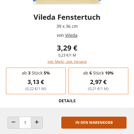
Vileda Fenstertuch
39 x 36 cm
von
Vileda
3,29 €
0,23 €/1 M
inkl. MwSt., zzgl. Versand
Staffelpreise - Mengenrabatt
ab
3
Stück
5%
ab
6
Stück
10%
3,13 €
2,97 €
(0,22 €/1 M)
(0,21 €/1 M)
DETAILS
IN DEN WARENKORB
ANZAHL VERRINGERN
ANZAHL ERHÖHEN