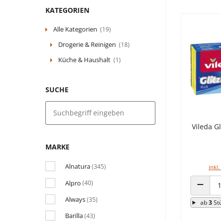
KATEGORIEN
Alle Kategorien
(19)
Drogerie & Reinigen
(18)
Küche & Haushalt
(1)
SUCHE
Vileda Gl
MARKE
Alnatura
(345)
inkl.
Alpro
(40)
ANZAHL
Always
(35)
ab
3
St
Barilla
(43)