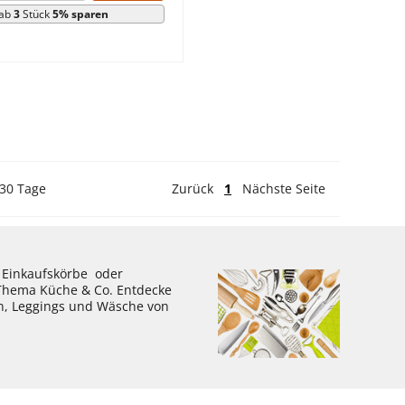
ab
3
Stück
5% sparen
 30 Tage
Zurück
1
Nächste Seite
, Einkaufskörbe oder
 Thema Küche & Co. Entdecke
en, Leggings und Wäsche von