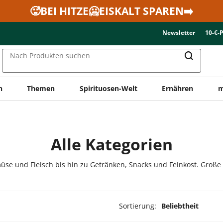
🥵BEI HITZE🥶EISKALT SPAREN➡️
Newsletter
10-€-
Nach Produkten suchen
n
Themen
Spirituosen-Welt
Ernähren
m
Alle Kategorien
üse und Fleisch bis hin zu Getränken, Snacks und Feinkost. Große
Sortierung:
Beliebtheit
dukte ausgewählt