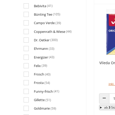
Bebivita
(41)
Bünting Tee
(105)
Campo Verde
(39)
Coppenrath & Wiese
(44)
Dr. Oetker
(300)
Ehrmann
(33)
Energizer
(43)
Vileda O
Felix
(39)
Frosch
(40)
Frosta
(54)
inkl.
Funny-frisch
(41)
Gillette
(51)
ANZAHL
ab
3
St
Goldmarie
(59)