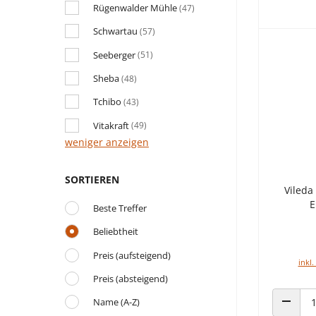
Rügenwalder Mühle
(47)
Schwartau
(57)
Seeberger
(51)
Sheba
(48)
Tchibo
(43)
Vitakraft
(49)
weniger anzeigen
SORTIEREN
Vileda
E
Beste Treffer
Beliebtheit
Preis (aufsteigend)
inkl.
Preis (absteigend)
Name (A-Z)
ANZAHL