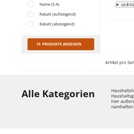
Name (Z-A)
ab
3
St
Rabatt (aufsteigend)
Rabatt (absteigend)
19 PRODUKTE ANZEIGEN
Artikel pro Sei
Alle Kategorien
Haushaltshe
Haushaltsg
hier außer
namhaften 