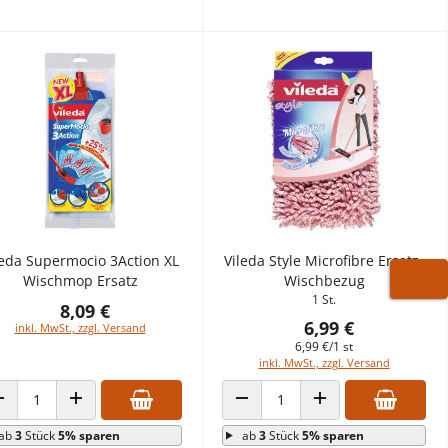
leda Supermocio 3Action XL
Vileda Style Microfibre Ersatz-
Wischmop Ersatz
Wischbezug
WARE
1 St.
8,09 €
6,99 €
inkl. MwSt., zzgl. Versand
6,99 €/1 st
inkl. MwSt., zzgl. Versand
ANZAHL VERRINGERN
ANZAHL ERHÖHEN
ANZAHL VERRINGERN
ANZAHL ERHÖHEN
ab
3
Stück
5% sparen
ab
3
Stück
5% sparen