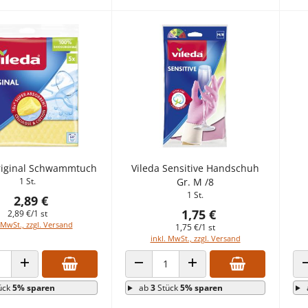
riginal Schwammtuch
Vileda Sensitive Handschuh
1 St.
Gr. M /8
1 St.
2,89 €
1,75 €
2,89 €/1 st
 MwSt., zzgl. Versand
1,75 €/1 st
inkl. MwSt., zzgl. Versand
 VERRINGERN
ANZAHL ERHÖHEN
ANZAHL VERRINGERN
ANZAHL ERHÖHEN
ück
5% sparen
ab
3
Stück
5% sparen