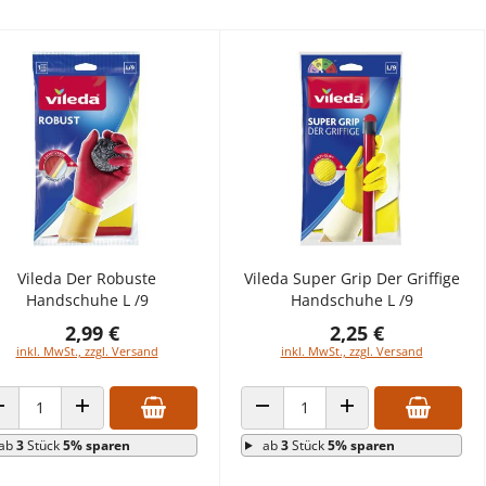
Vileda Der Robuste
Vileda Super Grip Der Griffige
Handschuhe L /9
Handschuhe L /9
2,99 €
2,25 €
inkl. MwSt., zzgl. Versand
inkl. MwSt., zzgl. Versand
ANZAHL VERRINGERN
ANZAHL ERHÖHEN
ANZAHL VERRINGERN
ANZAHL ERHÖHEN
ab
3
Stück
5% sparen
ab
3
Stück
5% sparen