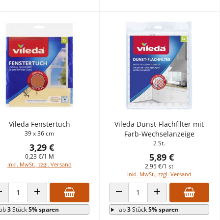
Vileda Fenstertuch
Vileda Dunst-Flachfilter mit
39 x 36 cm
Farb-Wechselanzeige
2 St.
3,29 €
5,89 €
0,23 €/1 M
inkl. MwSt., zzgl. Versand
2,95 €/1 st
inkl. MwSt., zzgl. Versand
ANZAHL VERRINGERN
ANZAHL ERHÖHEN
ANZAHL VERRINGERN
ANZAHL ERHÖHEN
ab
3
Stück
5% sparen
ab
3
Stück
5% sparen