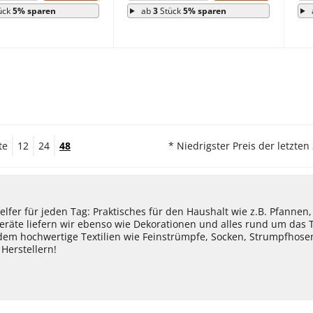
ück
5% sparen
ab
3
Stück
5% sparen
te
12
24
48
* Niedrigster Preis der letzten
lfer für jeden Tag: Praktisches für den Haushalt wie z.B. Pfannen
eräte liefern wir ebenso wie Dekorationen und alles rund um das
dem hochwertige Textilien wie Feinstrümpfe, Socken, Strumpfhos
Herstellern!