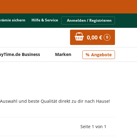
Prämie sichern
Hilfe & Service
Anmelden / Registrieren
0,00 €
0
yTime.de Business
Marken
Angebote
 Auswahl und beste Qualität direkt zu dir nach Hause!
Vorherige Seite
Nächste Seit
Seite 1 von 1