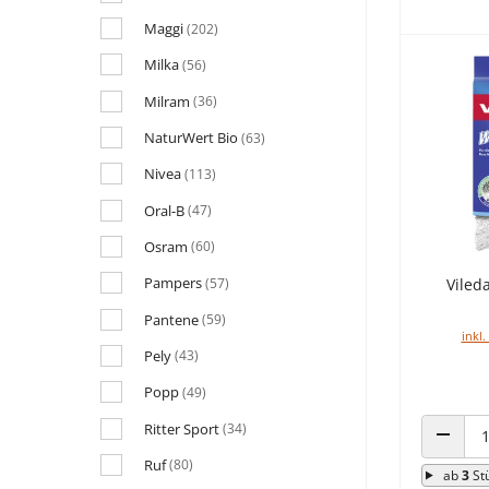
Maggi
(202)
Milka
(56)
Milram
(36)
NaturWert Bio
(63)
Nivea
(113)
Oral-B
(47)
Osram
(60)
Pampers
(57)
Viled
Pantene
(59)
inkl.
Pely
(43)
Popp
(49)
Ritter Sport
(34)
ANZAHL
Ruf
(80)
ab
3
St