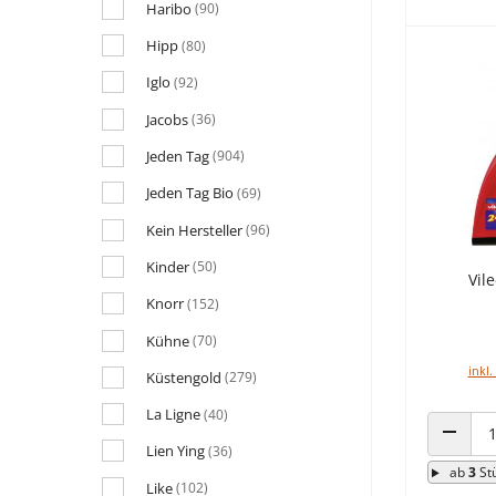
Haribo
(90)
Hipp
(80)
Iglo
(92)
Jacobs
(36)
Jeden Tag
(904)
Jeden Tag Bio
(69)
Kein Hersteller
(96)
Kinder
(50)
Vil
Knorr
(152)
Kühne
(70)
inkl.
Küstengold
(279)
La Ligne
(40)
Lien Ying
(36)
ANZAHL
ab
3
St
Like
(102)