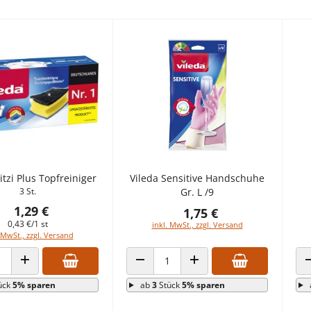
itzi Plus Topfreiniger
Vileda Sensitive Handschuhe
3 St.
Gr. L /9
1,29 €
1,75 €
0,43 €/1 st
inkl. MwSt., zzgl. Versand
 MwSt., zzgl. Versand
 VERRINGERN
ANZAHL ERHÖHEN
ANZAHL VERRINGERN
ANZAHL ERHÖHEN
ück
5% sparen
ab
3
Stück
5% sparen