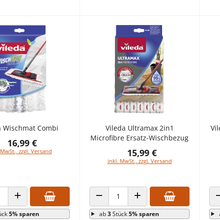
a Wischmat Combi
Vileda Ultramax 2in1
Vi
Microfibre Ersatz-Wischbezug
16,99 €
15,99 €
 MwSt., zzgl. Versand
inkl. MwSt., zzgl. Versand
 VERRINGERN
ANZAHL ERHÖHEN
ANZAHL VERRINGERN
ANZAHL ERHÖHEN
ück
5% sparen
ab
3
Stück
5% sparen