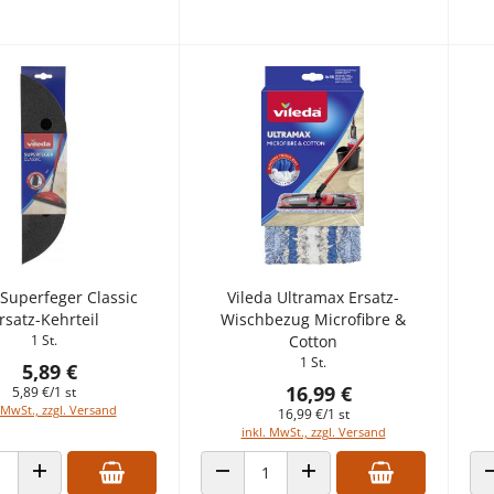
 Superfeger Classic
Vileda Ultramax Ersatz-
rsatz-Kehrteil
Wischbezug Microfibre &
1 St.
Cotton
1 St.
5,89 €
16,99 €
5,89 €/1 st
 MwSt., zzgl. Versand
16,99 €/1 st
inkl. MwSt., zzgl. Versand
 VERRINGERN
ANZAHL ERHÖHEN
ANZAHL VERRINGERN
ANZAHL ERHÖHEN