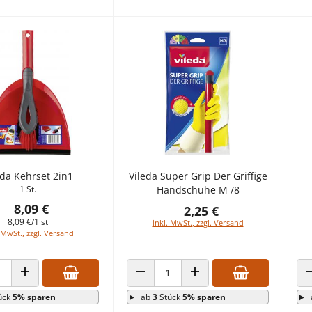
eda Kehrset 2in1
Vileda Super Grip Der Griffige
1 St.
Handschuhe M /8
8,09 €
2,25 €
8,09 €/1 st
inkl. MwSt., zzgl. Versand
 MwSt., zzgl. Versand
 VERRINGERN
ANZAHL ERHÖHEN
ANZAHL VERRINGERN
ANZAHL ERHÖHEN
ück
5% sparen
ab
3
Stück
5% sparen