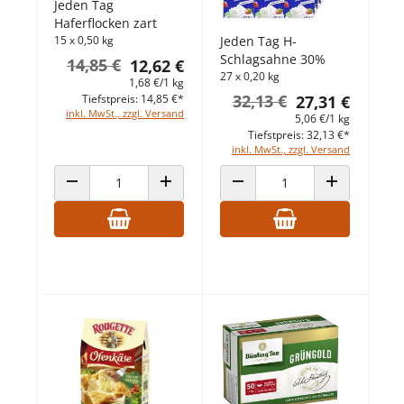
Jeden Tag
Haferflocken zart
Jeden Tag H-
15 x 0,50 kg
Schlagsahne 30%
14,85 €
12,62 €
27 x 0,20 kg
1,68 €/1 kg
32,13 €
27,31 €
Tiefstpreis: 14,85 €*
inkl. MwSt., zzgl. Versand
5,06 €/1 kg
Tiefstpreis: 32,13 €*
inkl. MwSt., zzgl. Versand
ANZAHL VERRINGERN
ANZAHL ERHÖHEN
ANZAHL VERRINGERN
ANZAHL ERHÖ