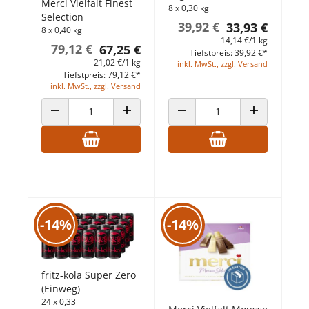
Merci Vielfalt Finest
8 x 0,30 kg
Selection
39,92 €
33,93 €
8 x 0,40 kg
14,14 €/1 kg
79,12 €
67,25 €
Tiefstpreis: 39,92 €*
21,02 €/1 kg
inkl. MwSt., zzgl. Versand
Tiefstpreis: 79,12 €*
inkl. MwSt., zzgl. Versand
ANZAHL VERRINGERN
ANZAHL ERHÖHEN
ANZAHL VERRINGERN
ANZAHL ERHÖ
-14%
-14%
fritz-kola Super Zero
(Einweg)
24 x 0,33 l