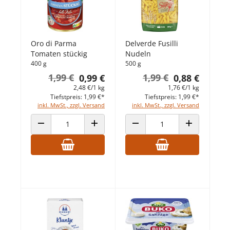
Oro di Parma
Delverde Fusilli
Tomaten stückig
Nudeln
400 g
500 g
1,99 €
1,99 €
0,99 €
0,88 €
2,48 €/1 kg
1,76 €/1 kg
Tiefstpreis: 1,99 €*
Tiefstpreis: 1,99 €*
inkl. MwSt., zzgl. Versand
inkl. MwSt., zzgl. Versand
ANZAHL VERRINGERN
ANZAHL ERHÖHEN
ANZAHL VERRINGERN
ANZAHL ERHÖ