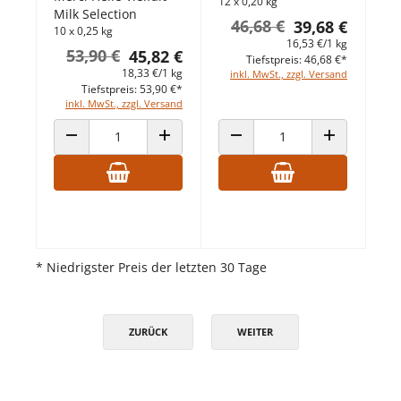
12 x 0,20 kg
Milk Selection
46,68 €
39,68 €
10 x 0,25 kg
16,53 €/1 kg
53,90 €
45,82 €
Tiefstpreis: 46,68 €*
18,33 €/1 kg
inkl. MwSt., zzgl. Versand
Tiefstpreis: 53,90 €*
inkl. MwSt., zzgl. Versand
ANZAHL VERRINGERN
ANZAHL ERHÖHEN
ANZAHL VERRINGERN
ANZAHL ERHÖ
* Niedrigster Preis der letzten 30 Tage
ZURÜCK
WEITER