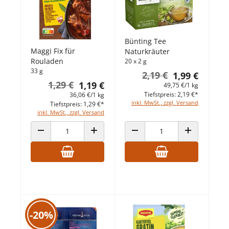
Bünting Tee
Maggi Fix für
Naturkräuter
Rouladen
20 x 2 g
33 g
2,19 €
1,99 €
1,29 €
1,19 €
49,75 €/1 kg
Tiefstpreis: 2,19 €*
36,06 €/1 kg
inkl. MwSt., zzgl. Versand
Tiefstpreis: 1,29 €*
inkl. MwSt., zzgl. Versand
ANZAHL VERRINGERN
ANZAHL ERHÖHEN
ANZAHL VERRINGERN
ANZAHL ERHÖ
-20%