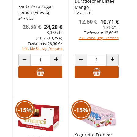
Durstlöscher Eistee
Fanta Zero Sugar
Mango
Lemon (Einweg)
12 x 0,50 l
24 x 0,33 l
12,60 €
10,71 €
28,56 €
24,28 €
1,79 €/1 l
3,07 €/1 l
Tiefstpreis: 12,60 €*
(+ Pfand 0,25 €)
inkl. MwSt., zzgl. Versand
Tiefstpreis: 28,56 €*
inkl. MwSt., zzgl. Versand
ANZAHL VERRINGERN
ANZAHL ERHÖHEN
ANZAHL VERRINGERN
ANZAHL ERHÖ
-15%
-15%
Yogurette Erdbeer