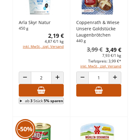
Arla Skyr Natur
Coppenrath & Wiese
450 g
Unsere Goldstücke
2,19 €
Laugenbrötchen
440 g
4,87 €/1 kg
inkl. MwSt., zzgl. Versand
3,99 €
3,49 €
7,93 €/1 kg
Tiefstpreis: 3,99 €*
inkl. MwSt., zzgl. Versand
ANZAHL VERRINGERN
ANZAHL ERHÖHEN
ANZAHL VERRINGERN
ANZAHL ERHÖ
ab
3
Stück
5% sparen
-50%