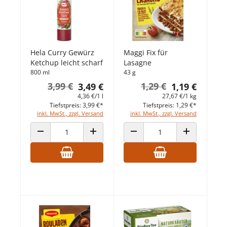
Hela Curry Gewürz
Maggi Fix für
Ketchup leicht scharf
Lasagne
800 ml
43 g
3,99 €
1,29 €
3,49 €
1,19 €
4,36 €/1 l
27,67 €/1 kg
Tiefstpreis: 3,99 €*
Tiefstpreis: 1,29 €*
inkl. MwSt., zzgl. Versand
inkl. MwSt., zzgl. Versand
ANZAHL VERRINGERN
ANZAHL ERHÖHEN
ANZAHL VERRINGERN
ANZAHL ERHÖ