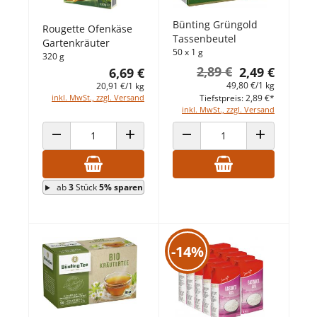
Bünting Grüngold
Rougette Ofenkäse
Tassenbeutel
Gartenkräuter
50 x 1 g
320 g
2,89 €
2,49 €
6,69 €
49,80 €/1 kg
20,91 €/1 kg
Tiefstpreis: 2,89 €*
inkl. MwSt., zzgl. Versand
inkl. MwSt., zzgl. Versand
ANZAHL VERRINGERN
ANZAHL ERHÖHEN
ANZAHL VERRINGERN
ANZAHL ERHÖ
ab
3
Stück
5% sparen
-14%