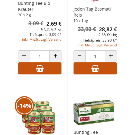
Bünting Tee Bio
Jeden Tag Basmati
Kräuter
Reis
20 x 2 g
10 x 1 kg
3,09 €
2,69 €
33,90 €
28,82 €
67,25 €/1 kg
Tiefstpreis: 3,09 €*
2,88 €/1 kg
inkl. MwSt., zzgl. Versand
Tiefstpreis: 33,90 €*
inkl. MwSt., zzgl. Versand
ANZAHL VERRINGERN
ANZAHL ERHÖHEN
ANZAHL VERRINGERN
ANZAHL ERHÖ
-14%
Bünting Tee