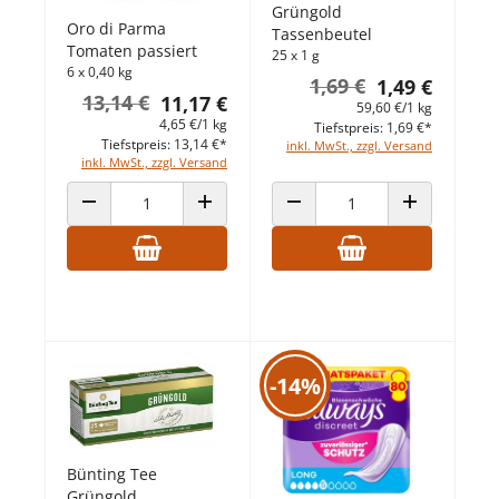
Grüngold
Oro di Parma
Tassenbeutel
Tomaten passiert
25 x 1 g
6 x 0,40 kg
1,69 €
1,49 €
13,14 €
11,17 €
59,60 €/1 kg
4,65 €/1 kg
Tiefstpreis: 1,69 €*
Tiefstpreis: 13,14 €*
inkl. MwSt., zzgl. Versand
inkl. MwSt., zzgl. Versand
ANZAHL VERRINGERN
ANZAHL ERHÖHEN
ANZAHL VERRINGERN
ANZAHL ERHÖ
-14%
Bünting Tee
Grüngold