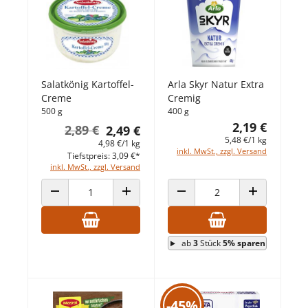
Salatkönig Kartoffel-
Arla Skyr Natur Extra
Creme
Cremig
500 g
400 g
2,19 €
2,89 €
2,49 €
5,48 €/1 kg
4,98 €/1 kg
inkl. MwSt., zzgl. Versand
Tiefstpreis: 3,09 €*
inkl. MwSt., zzgl. Versand
ANZAHL VERRINGERN
ANZAHL ERHÖHEN
ANZAHL VERRINGERN
ANZAHL ERHÖ
ab
3
Stück
5% sparen
-45%