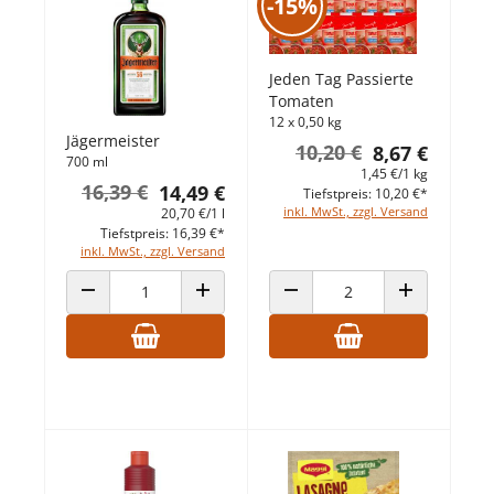
-15%
Jeden Tag Passierte
Tomaten
12 x 0,50 kg
Jägermeister
10,20 €
8,67 €
700 ml
1,45 €/1 kg
16,39 €
14,49 €
Tiefstpreis: 10,20 €*
inkl. MwSt., zzgl. Versand
20,70 €/1 l
Tiefstpreis: 16,39 €*
inkl. MwSt., zzgl. Versand
ANZAHL VERRINGERN
ANZAHL ERHÖHEN
ANZAHL VERRINGERN
ANZAHL ERHÖ