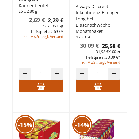
Kannenbeutel
Always Discreet
25 x 2,80 g
Inkontinenz-Einlagen
Long bei
2,69 €
2,29 €
Blasenschwäche
32,71 €/1 kg
Monatspaket
Tiefstpreis: 2,69 €*
inkl. MwSt., zzgl. Versand
4 x 20 St.
30,09 €
25,58 €
31,98 €/100 st
Tiefstpreis: 30,09 €*
inkl. MwSt., zzgl. Versand
ANZAHL VERRINGERN
ANZAHL ERHÖHEN
ANZAHL VERRINGERN
ANZAHL ERHÖ
-15%
-14%