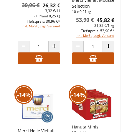
Merci Vielfalt Mousse
30,96 €
26,32 €
Selection
3,32 €/1 l
10 x 0,21 kg
(+ Pfand 0,25 €)
53,90 €
45,82 €
Tiefstpreis: 30,96 €*
21,82 €/1 kg
inkl. MwSt., zzgl. Versand
Tiefstpreis: 53,90 €*
inkl. MwSt., zzgl. Versand
ANZAHL VERRINGERN
ANZAHL ERHÖHEN
ANZAHL VERRINGERN
ANZAHL ERHÖ
-14%
-14%
Hanuta Minis
Merci Helle Vielfalt