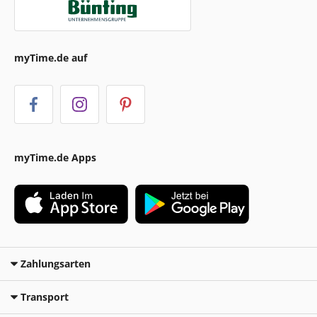
myTime.de auf
myTime.de Apps
Zahlungsarten
Transport