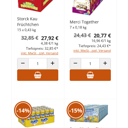
Storck Kau
Merci Together
Früchtchen
7 x 0,18 kg
15 x 0,43 kg
24,43 €
20,77 €
32,85 €
27,92 €
16,96 €/1 kg
4,38 €/1 kg
Tiefstpreis: 24,43 €*
Tiefstpreis: 32,85 €*
inkl. MwSt., zzgl. Versand
inkl. MwSt., zzgl. Versand
ANZAHL VERRINGERN
ANZAHL ERHÖHEN
ANZAHL VERRINGERN
ANZAHL ERHÖ
-14%
-15%