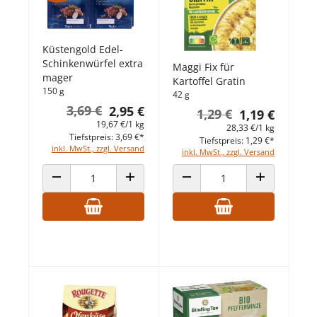
Küstengold Edel-
Schinkenwürfel extra
Maggi Fix für
mager
Kartoffel Gratin
150 g
42 g
3,69 €
2,95 €
1,29 €
1,19 €
19,67 €/1 kg
28,33 €/1 kg
Tiefstpreis: 3,69 €*
Tiefstpreis: 1,29 €*
inkl. MwSt., zzgl. Versand
inkl. MwSt., zzgl. Versand
ANZAHL VERRINGERN
ANZAHL ERHÖHEN
ANZAHL VERRINGERN
ANZAHL ERHÖ