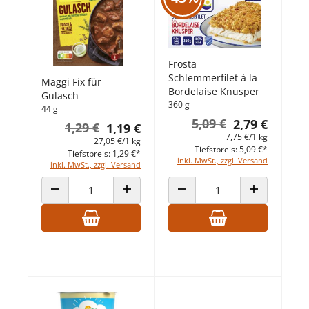
Frosta
Schlemmerfilet à la
Maggi Fix für
Bordelaise Knusper
Gulasch
360 g
44 g
5,09 €
2,79 €
1,29 €
1,19 €
7,75 €/1 kg
27,05 €/1 kg
Tiefstpreis: 5,09 €*
Tiefstpreis: 1,29 €*
inkl. MwSt., zzgl. Versand
inkl. MwSt., zzgl. Versand
ANZAHL VERRINGERN
ANZAHL ERHÖHEN
ANZAHL VERRINGERN
ANZAHL ERHÖ