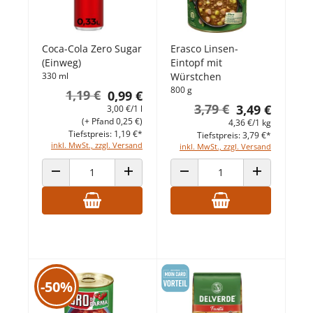
Coca-Cola Zero Sugar
Erasco Linsen-
(Einweg)
Eintopf mit
330 ml
Würstchen
800 g
1,19 €
0,99 €
3,79 €
3,49 €
3,00 €/1 l
(+ Pfand 0,25 €)
4,36 €/1 kg
Tiefstpreis: 1,19 €*
Tiefstpreis: 3,79 €*
inkl. MwSt., zzgl. Versand
inkl. MwSt., zzgl. Versand
ANZAHL VERRINGERN
ANZAHL ERHÖHEN
ANZAHL VERRINGERN
ANZAHL ERHÖ
-50%