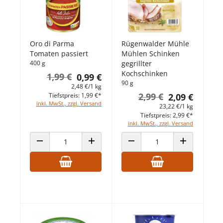
Oro di Parma
Rügenwalder Mühle
Tomaten passiert
Mühlen Schinken
400 g
gegrillter
Kochschinken
1,99 €
0,99 €
90 g
2,48 €/1 kg
2,99 €
Tiefstpreis: 1,99 €*
2,09 €
inkl. MwSt., zzgl. Versand
23,22 €/1 kg
Tiefstpreis: 2,99 €*
inkl. MwSt., zzgl. Versand
ANZAHL VERRINGERN
ANZAHL ERHÖHEN
ANZAHL VERRINGERN
ANZAHL ERHÖ