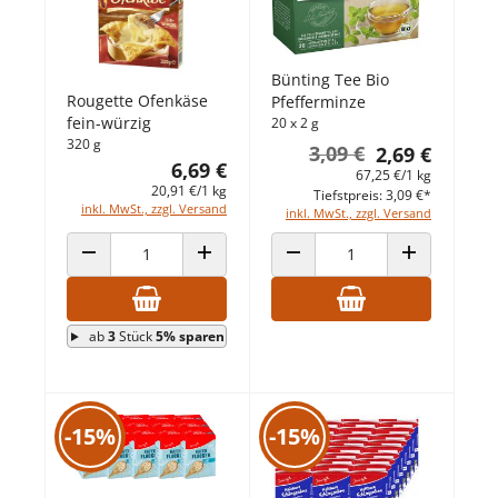
Bünting Tee Bio
Rougette Ofenkäse
Pfefferminze
fein-würzig
20 x 2 g
320 g
3,09 €
2,69 €
6,69 €
67,25 €/1 kg
20,91 €/1 kg
Tiefstpreis: 3,09 €*
inkl. MwSt., zzgl. Versand
inkl. MwSt., zzgl. Versand
ANZAHL VERRINGERN
ANZAHL ERHÖHEN
ANZAHL VERRINGERN
ANZAHL ERHÖ
ab
3
Stück
5% sparen
-15%
-15%