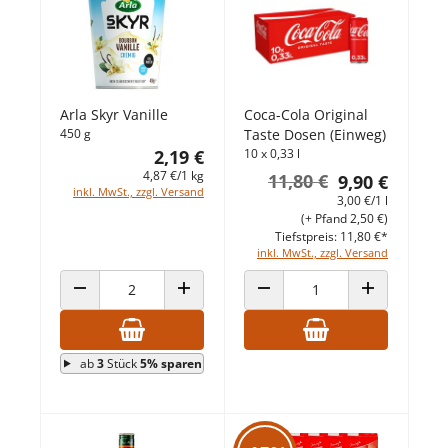
Arla Skyr Vanille
Coca-Cola Original
450 g
Taste Dosen (Einweg)
2,19 €
10 x 0,33 l
4,87 €/1 kg
11,80 €
9,90 €
inkl. MwSt., zzgl. Versand
3,00 €/1 l
(+ Pfand 2,50 €)
Tiefstpreis: 11,80 €*
inkl. MwSt., zzgl. Versand
ANZAHL VERRINGERN
ANZAHL ERHÖHEN
ANZAHL VERRINGERN
ANZAHL ERHÖ
ab
3
Stück
5% sparen