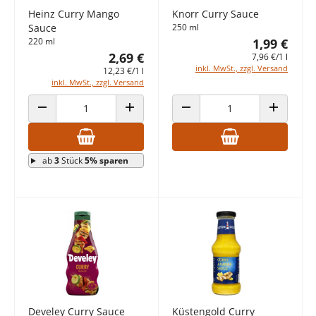
Heinz Curry Mango
Knorr Curry Sauce
Sauce
250 ml
220 ml
1,99 €
2,69 €
7,96 €/1 l
inkl. MwSt., zzgl. Versand
12,23 €/1 l
inkl. MwSt., zzgl. Versand
ANZAHL VERRINGERN
ANZAHL ERHÖHEN
ANZAHL VERRINGERN
ANZAHL E
ab
3
Stück
5% sparen
Develey Curry Sauce
Küstengold Curry