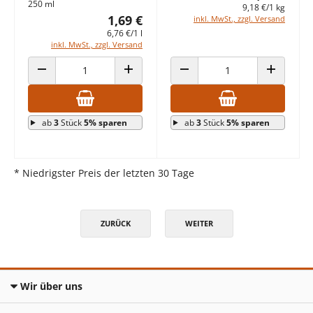
250 ml
9,18 €/1 kg
1,69 €
inkl. MwSt., zzgl. Versand
6,76 €/1 l
inkl. MwSt., zzgl. Versand
ANZAHL VERRINGERN
ANZAHL ERHÖHEN
ANZAHL VERRINGERN
ANZAHL E
ab
3
Stück
5% sparen
ab
3
Stück
5% sparen
* Niedrigster Preis der letzten 30 Tage
ZURÜCK
WEITER
Wir über uns