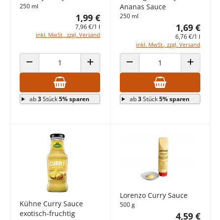
250 ml
Ananas Sauce
1,99 €
250 ml
1,69 €
7,96 €/1 l
inkl. MwSt., zzgl. Versand
6,76 €/1 l
inkl. MwSt., zzgl. Versand
ANZAHL VERRINGERN
ANZAHL ERHÖHEN
ANZAHL VERRINGERN
ANZAHL E
ab
3
Stück
5% sparen
ab
3
Stück
5% sparen
Lorenzo Curry Sauce
Kühne Curry Sauce
500 g
exotisch-fruchtig
4,59 €