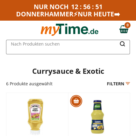
Zum Hauptinhalt springen
NUR NOCH
12 : 56 : 51
DONNERHAMMER⚡NUR HEUTE➡️
Zur Navigation springen
Zur Suche springen
0
0,00 €
MAIN MENU
Nach Produkten suchen
Currysauce & Exotic
6
Produkte ausgewählt
FILTERN