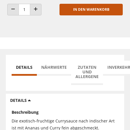
IN DEN WARENKORB
ANZAHL VERRINGERN
ANZAHL ERHÖHEN
DETAILS
NÄHRWERTE
ZUTATEN
INVERKEH
UND
ALLERGENE
DETAILS
Beschreibung
Die exotisch-fruchtige Currysauce nach indischer Art
ist mit Ananas und Curry fein abgeschmeckt.