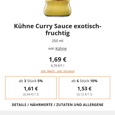
Kühne Curry Sauce exotisch-
fruchtig
250 ml
von
Kühne
1,69 €
6,76 €/1 l
inkl. MwSt., zzgl. Versand
Staffelpreise - Mengenrabatt
ab
3
Stück
5%
ab
6
Stück
10%
1,61 €
1,53 €
(6,44 €/1 l)
(6,12 €/1 l)
DETAILS / NÄHRWERTE / ZUTATEN UND ALLERGENE