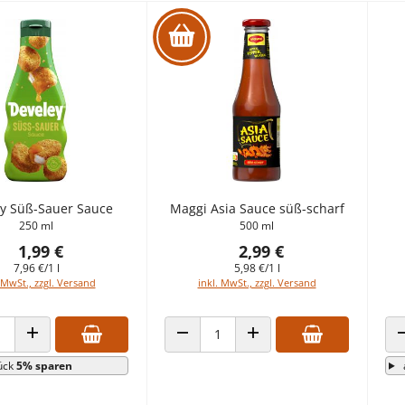
y Süß-Sauer Sauce
Maggi Asia Sauce süß-scharf
250 ml
500 ml
1,99 €
2,99 €
7,96 €/1 l
5,98 €/1 l
 MwSt., zzgl. Versand
inkl. MwSt., zzgl. Versand
 VERRINGERN
ANZAHL ERHÖHEN
ANZAHL VERRINGERN
ANZAHL ERHÖHEN
ück
5% sparen