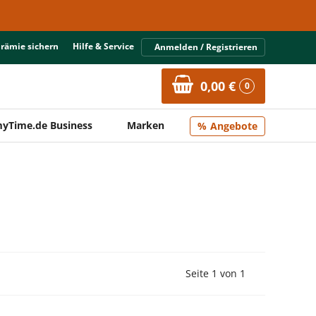
Prämie sichern
Hilfe & Service
Anmelden / Registrieren
0,00 €
0
yTime.de Business
Marken
Angebote
Vorherige Seite
Nächste Seit
Seite 1 von 1