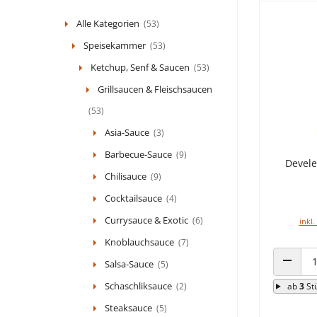
Alle Kategorien
(53)
Speisekammer
(53)
Ketchup, Senf & Saucen
(53)
Grillsaucen & Fleischsaucen
(53)
Asia-Sauce
(3)
Barbecue-Sauce
(9)
Devele
Chilisauce
(9)
Cocktailsauce
(4)
Currysauce & Exotic
(6)
inkl.
Knoblauchsauce
(7)
Salsa-Sauce
(5)
ANZAHL
Schaschliksauce
(2)
ab
3
St
Steaksauce
(5)