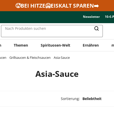
🥵BEI HITZE🥶EISKALT SPAREN➡️
Newsletter
10-€-
Nach Produkten suchen
n
Themen
Spirituosen-Welt
Ernähren
m
ucen
Grillsaucen & Fleischsaucen
Asia-Sauce
Asia-Sauce
Sortierung:
Beliebtheit
ukte ausgewählt