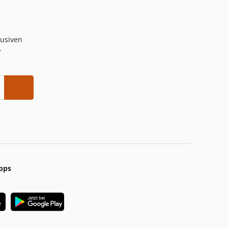
lusiven
-
pps