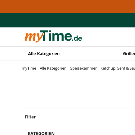
Zum Hauptinhalt springen
Zur Navigation springen
Zur Suche springen
Alle Kategorien
Grille
myTime
Alle Kategorien
Speisekammer
Ketchup, Senf & Sa
Filter
3 Prod
KATEGORIEN