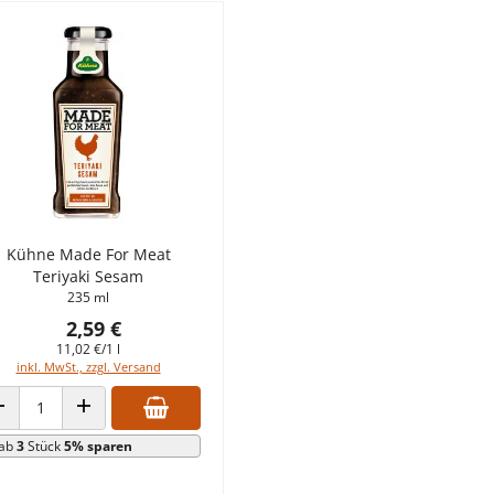
Kühne Made For Meat
Teriyaki Sesam
235 ml
2,59 €
11,02 €/1 l
inkl. MwSt., zzgl. Versand
ANZAHL VERRINGERN
ANZAHL ERHÖHEN
ab
3
Stück
5% sparen