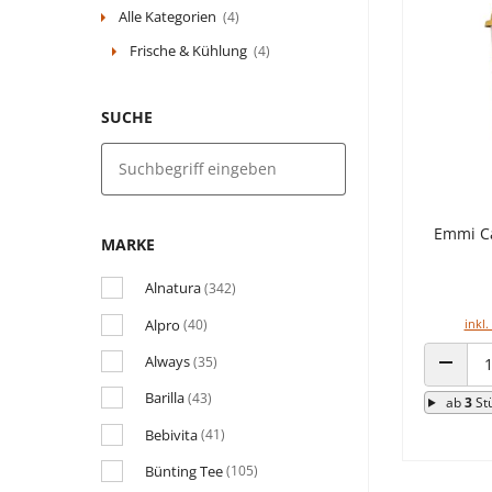
Alle Kategorien
(4)
Frische & Kühlung
(4)
SUCHE
Emmi Ca
MARKE
Alnatura
(342)
Alpro
inkl.
(40)
Always
(35)
ANZAHL
Barilla
(43)
ab
3
St
Bebivita
(41)
Bünting Tee
(105)