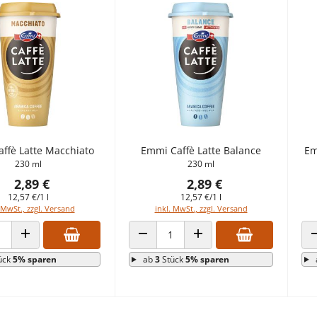
ffè Latte Macchiato
Emmi Caffè Latte Balance
Em
230 ml
230 ml
2,89 €
2,89 €
12,57 €/1 l
12,57 €/1 l
 MwSt., zzgl. Versand
inkl. MwSt., zzgl. Versand
 VERRINGERN
ANZAHL ERHÖHEN
ANZAHL VERRINGERN
ANZAHL ERHÖHEN
ück
5% sparen
ab
3
Stück
5% sparen