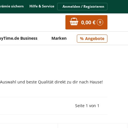
Prämie sichern
Hilfe & Service
Anmelden / Registrieren
0,00 €
0
yTime.de Business
Marken
Angebote
 Auswahl und beste Qualität direkt zu dir nach Hause!
Vorherige Seite
Nächste Seit
Seite 1 von 1