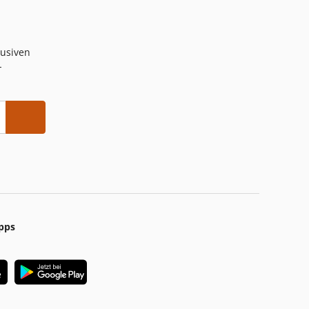
lusiven
-
pps