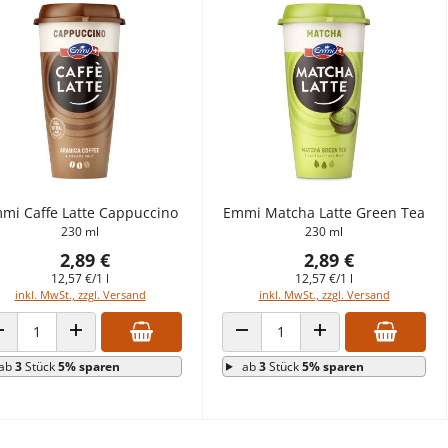
mi Caffe Latte Cappuccino
Emmi Matcha Latte Green Tea
230 ml
230 ml
2,89 €
2,89 €
12,57 €/1 l
12,57 €/1 l
inkl. MwSt., zzgl. Versand
inkl. MwSt., zzgl. Versand
ANZAHL VERRINGERN
ANZAHL ERHÖHEN
ANZAHL VERRINGERN
ANZAHL ERHÖHEN
ab
3
Stück
5% sparen
ab
3
Stück
5% sparen