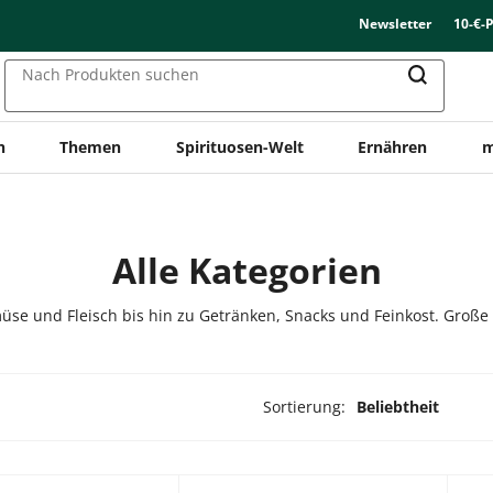
Newsletter
10-€-
Nach Produkten suchen
n
Themen
Spirituosen-Welt
Ernähren
m
Alle Kategorien
üse und Fleisch bis hin zu Getränken, Snacks und Feinkost. Große
Sortierung:
Beliebtheit
ukte ausgewählt