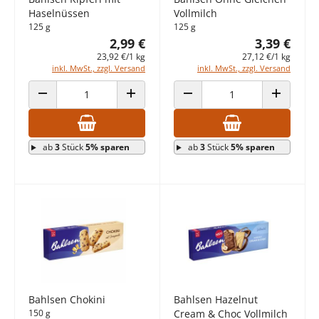
Haselnüssen
Vollmilch
125 g
125 g
2,99 €
3,39 €
23,92 €/1 kg
27,12 €/1 kg
inkl. MwSt., zzgl. Versand
inkl. MwSt., zzgl. Versand
ANZAHL VERRINGERN
ANZAHL ERHÖHEN
ANZAHL VERRINGERN
ANZAHL E
ab
3
Stück
5% sparen
ab
3
Stück
5% sparen
Bahlsen Chokini
Bahlsen Hazelnut
150 g
Cream & Choc Vollmilch