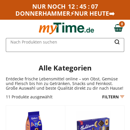
Zum Hauptinhalt springen
NUR NOCH
12 : 45 : 07
DONNERHAMMER⚡NUR HEUTE➡️
Zur Navigation springen
Zur Suche springen
0
0,00 €
MAIN MENU
Nach Produkten suchen
Alle Kategorien
Entdecke frische Lebensmittel online – von Obst, Gemüse
und Fleisch bis hin zu Getränken, Snacks und Feinkost.
Große Auswahl und beste Qualität direkt zu dir nach Hause!
11
Produkte ausgewählt
FILTERN