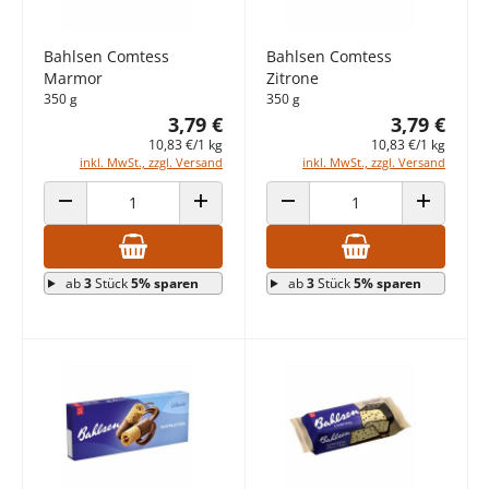
Bahlsen Comtess
Bahlsen Comtess
Marmor
Zitrone
350 g
350 g
3,79 €
3,79 €
10,83 €/1 kg
10,83 €/1 kg
inkl. MwSt., zzgl. Versand
inkl. MwSt., zzgl. Versand
ANZAHL VERRINGERN
ANZAHL ERHÖHEN
ANZAHL VERRINGERN
ANZAHL E
ab
3
Stück
5% sparen
ab
3
Stück
5% sparen