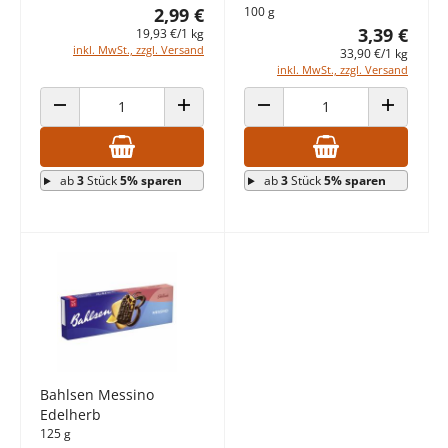
2,99 €
100 g
3,39 €
19,93 €/1 kg
inkl. MwSt., zzgl. Versand
33,90 €/1 kg
inkl. MwSt., zzgl. Versand
ANZAHL VERRINGERN
ANZAHL ERHÖHEN
ANZAHL VERRINGERN
ANZAHL E
ab
3
Stück
5% sparen
ab
3
Stück
5% sparen
Bahlsen Messino
Edelherb
125 g