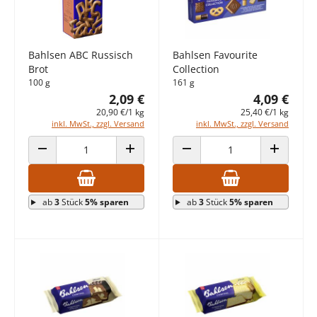
Bahlsen ABC Russisch
Bahlsen Favourite
Brot
Collection
100 g
161 g
2,09 €
4,09 €
20,90 €/1 kg
25,40 €/1 kg
inkl. MwSt., zzgl. Versand
inkl. MwSt., zzgl. Versand
ANZAHL VERRINGERN
ANZAHL ERHÖHEN
ANZAHL VERRINGERN
ANZAHL E
ab
3
Stück
5% sparen
ab
3
Stück
5% sparen