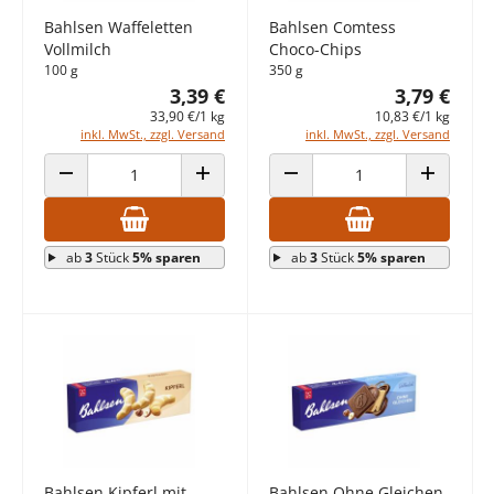
Bahlsen Waffeletten
Bahlsen Comtess
Vollmilch
Choco-Chips
100 g
350 g
3,39 €
3,79 €
33,90 €/1 kg
10,83 €/1 kg
inkl. MwSt., zzgl. Versand
inkl. MwSt., zzgl. Versand
ANZAHL VERRINGERN
ANZAHL ERHÖHEN
ANZAHL VERRINGERN
ANZAHL E
ab
3
Stück
5% sparen
ab
3
Stück
5% sparen
Bahlsen Kipferl mit
Bahlsen Ohne Gleichen