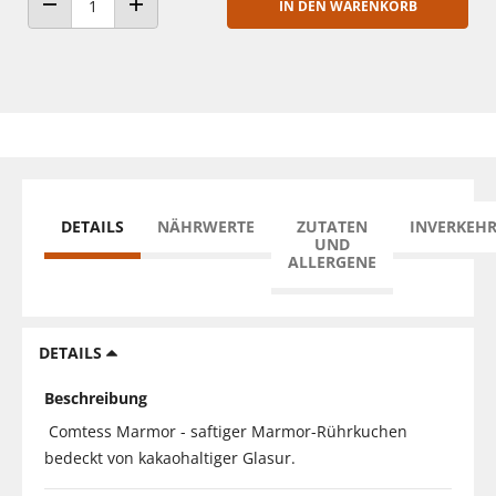
IN DEN WARENKORB
ANZAHL VERRINGERN
ANZAHL ERHÖHEN
DETAILS
NÄHRWERTE
ZUTATEN
INVERKEH
UND
ALLERGENE
DETAILS
Beschreibung
Comtess Marmor - saftiger Marmor-Rührkuchen
bedeckt von kakaohaltiger Glasur.