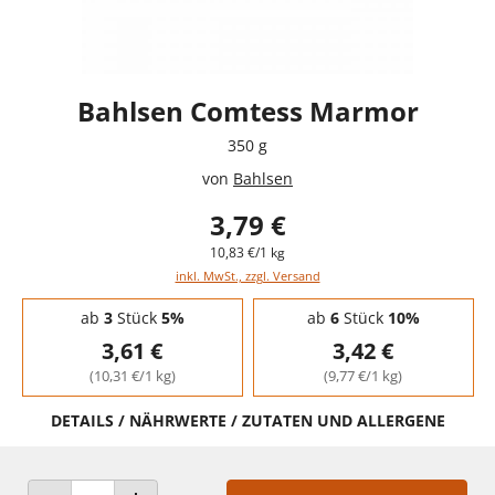
Bahlsen Comtess Marmor
350 g
von
Bahlsen
3,79 €
10,83 €/1 kg
inkl. MwSt., zzgl. Versand
Staffelpreise - Mengenrabatt
ab
3
Stück
5%
ab
6
Stück
10%
3,61 €
3,42 €
(10,31 €/1 kg)
(9,77 €/1 kg)
DETAILS / NÄHRWERTE / ZUTATEN UND ALLERGENE