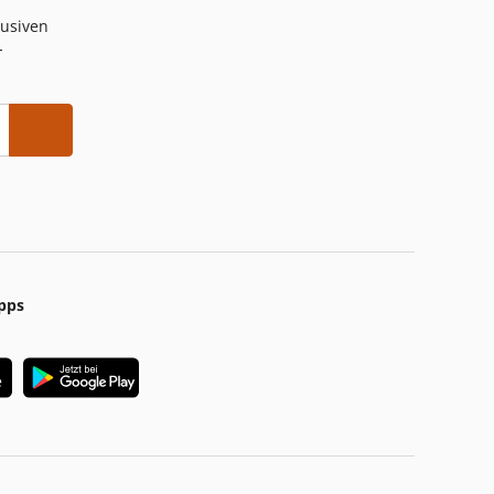
lusiven
-
pps