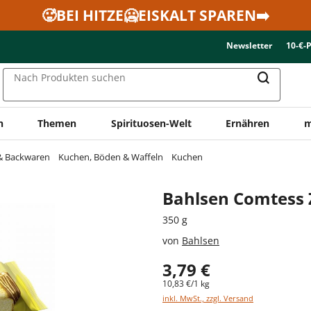
🥵BEI HITZE🥶EISKALT SPAREN➡️
Newsletter
10-€-
Nach Produkten suchen
n
Themen
Spirituosen-Welt
Ernähren
m
 & Backwaren
Kuchen, Böden & Waffeln
Kuchen
Bahlsen Comtess 
350 g
von
Bahlsen
3,79 €
10,83 €/1 kg
inkl. MwSt., zzgl. Versand