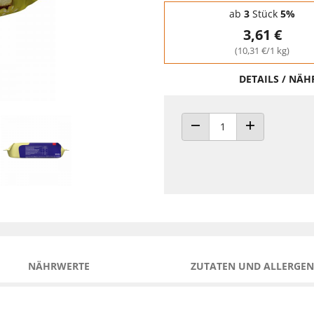
Staffelpreise - Mengenrabatt
ab
3
Stück
5%
3,61 €
(10,31 €/1 kg)
DETAILS / NÄ
ANZAHL VERRINGERN
ANZAHL ERHÖH
NÄHRWERTE
ZUTATEN UND ALLERGEN