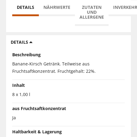
DETAILS
NÄHRWERTE
ZUTATEN
INVERKEH
UND
ALLERGENE
DETAILS
Beschreibung
Banane-Kirsch Getränk. Teilweise aus
Fruchtsaftkonzentrat. Fruchtgehalt: 22%.
Inhalt
8 x 1,00 l
aus Fruchtsaftkonzentrat
Ja
Haltbarkeit & Lagerung