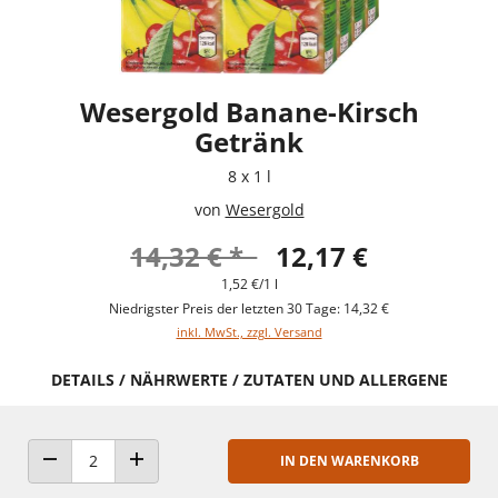
Wesergold Banane-Kirsch
Getränk
8 x 1 l
von
Wesergold
14,32 € *
12,17 €
1,52 €/1 l
Niedrigster Preis der letzten 30 Tage: 14,32 €
inkl. MwSt., zzgl. Versand
DETAILS / NÄHRWERTE / ZUTATEN UND ALLERGENE
IN DEN WARENKORB
ANZAHL VERRINGERN
ANZAHL ERHÖHEN