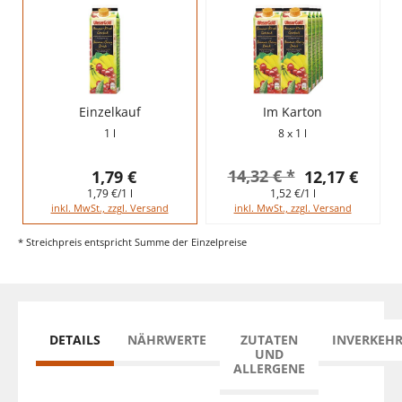
Einzelkauf
Im Karton
1 l
8 x 1 l
14,32 € *
1,79 €
12,17 €
1,79 €/1 l
1,52 €/1 l
inkl. MwSt., zzgl. Versand
inkl. MwSt., zzgl. Versand
* Streichpreis entspricht Summe der Einzelpreise
DETAILS
NÄHRWERTE
ZUTATEN
INVERKEH
UND
ALLERGENE