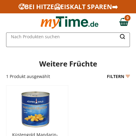
Zum Hauptinhalt springen
🥵BEI HITZE🥶EISKALT SPAREN➡️
Zur Navigation springen
0
Zur Suche springen
0,00 €
MAIN MENU
Nach Produkten suchen
Weitere Früchte
1
Produkt ausgewählt
FILTERN
Küstengold Mandarin-