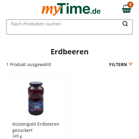
Zum Hauptinhalt springen
0
0,00 €
Zur Navigation springen
MAIN MENU
Nach Produkten suchen
Zur Suche springen
Erdbeeren
1
Produkt ausgewählt
FILTERN
Küstengold Erdbeeren
gezuckert
245 g