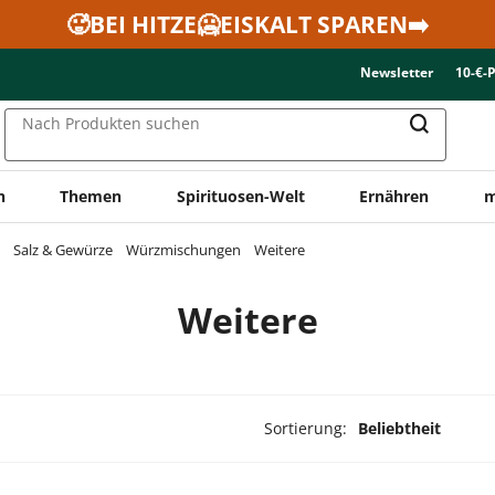
🥵BEI HITZE🥶EISKALT SPAREN➡️
Newsletter
10-€-
Nach Produkten suchen
n
Themen
Spirituosen-Welt
Ernähren
m
Salz & Gewürze
Würzmischungen
Weitere
Weitere
Sortierung:
Beliebtheit
ukte ausgewählt