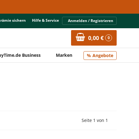
Prämie sichern
Hilfe & Service
Anmelden / Registrieren
0,00 €
0
yTime.de Business
Marken
Angebote
Vorherige Seite
Nächste Seit
Seite 1 von 1