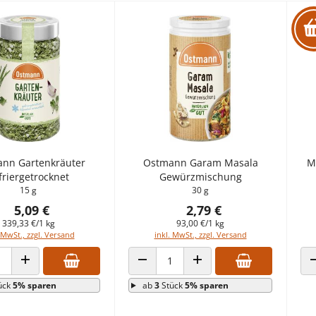
nn Gartenkräuter
Ostmann Garam Masala
M
friergetrocknet
Gewürzmischung
15 g
30 g
5,09 €
2,79 €
339,33 €/1 kg
93,00 €/1 kg
 MwSt., zzgl. Versand
inkl. MwSt., zzgl. Versand
 VERRINGERN
ANZAHL ERHÖHEN
ANZAHL VERRINGERN
ANZAHL ERHÖHEN
ück
5% sparen
ab
3
Stück
5% sparen