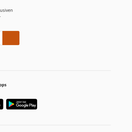
lusiven
-
pps