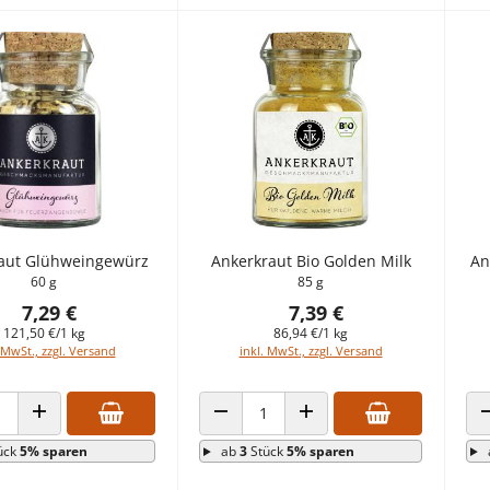
aut Glühweingewürz
Ankerkraut Bio Golden Milk
An
60 g
85 g
7,29 €
7,39 €
121,50 €/1 kg
86,94 €/1 kg
 MwSt., zzgl. Versand
inkl. MwSt., zzgl. Versand
 VERRINGERN
ANZAHL ERHÖHEN
ANZAHL VERRINGERN
ANZAHL ERHÖHEN
ück
5% sparen
ab
3
Stück
5% sparen