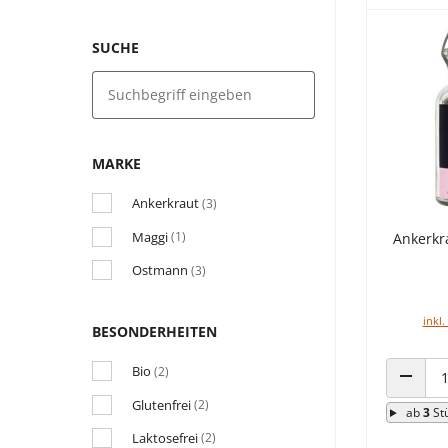
SUCHE
MARKE
Ankerkraut
(3)
Maggi
(1)
Ankerkr
Ostmann
(3)
inkl.
BESONDERHEITEN
Bio
(2)
ANZAHL
Glutenfrei
(2)
ab
3
St
Laktosefrei
(2)