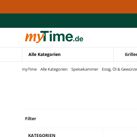
Zum Hauptinhalt springen
Zur Navigation springen
Zur Suche springen
Alle Kategorien
Grille
myTime
Alle Kategorien
Speisekammer
Essig, Öl & Gewürze
Filter
7 Prod
KATEGORIEN