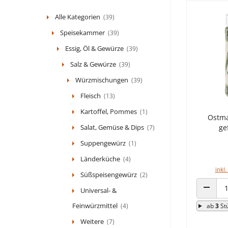
Alle Kategorien
(39)
Speisekammer
(39)
Essig, Öl & Gewürze
(39)
Salz & Gewürze
(39)
Würzmischungen
(39)
Fleisch
(13)
Kartoffel, Pommes
(1)
Ostma
Salat, Gemüse & Dips
ge
(7)
Suppengewürz
(1)
Länderküche
(4)
inkl.
Süßspeisengewürz
(2)
Universal- &
ANZAHL
Feinwürzmittel
(4)
ab
3
St
Weitere
(7)