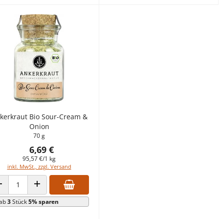
kerkraut Bio Sour-Cream &
Onion
70 g
6,69 €
95,57 €/1 kg
inkl. MwSt., zzgl. Versand
ANZAHL VERRINGERN
ANZAHL ERHÖHEN
ab
3
Stück
5% sparen