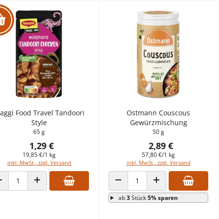
aggi Food Travel Tandoori
Ostmann Couscous
Style
Gewürzmischung
65 g
50 g
1,29 €
2,89 €
19,85 €/1 kg
57,80 €/1 kg
inkl. MwSt., zzgl. Versand
inkl. MwSt., zzgl. Versand
ANZAHL VERRINGERN
ANZAHL ERHÖHEN
ANZAHL VERRINGERN
ANZAHL ERHÖHEN
ab
3
Stück
5% sparen