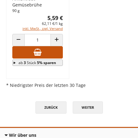
Gemüsebrühe
90 g
5,59 €
62,11 €/1 kg
inkl. MwSt., zzgl. Versand
ANZAHL VERRINGERN
ANZAHL ERHÖHEN
ab
3
Stück
5% sparen
* Niedrigster Preis der letzten 30 Tage
ZURÜCK
WEITER
Wir über uns