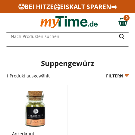
Zum Hauptinhalt springen
🥵BEI HITZE🥶EISKALT SPAREN➡️
Zur Navigation springen
0
Zur Suche springen
0,00 €
MAIN MENU
Nach Produkten suchen
Suppengewürz
1
Produkt ausgewählt
FILTERN
Ankerkraut