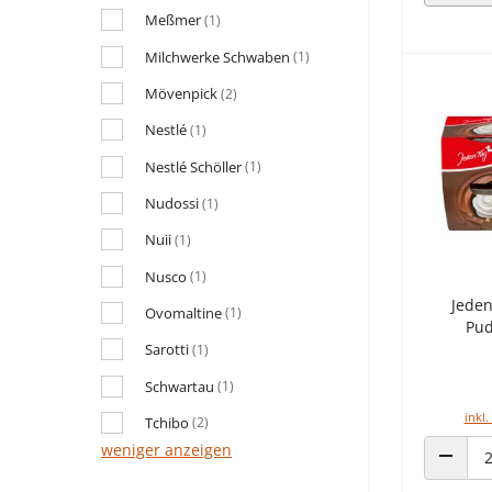
Meßmer
(1)
Milchwerke Schwaben
(1)
Mövenpick
(2)
Nestlé
(1)
Nestlé Schöller
(1)
Nudossi
(1)
Nuii
(1)
Nusco
(1)
Jeden
Ovomaltine
(1)
Pud
Sarotti
(1)
Schwartau
(1)
inkl.
Tchibo
(2)
weniger anzeigen
ANZAHL