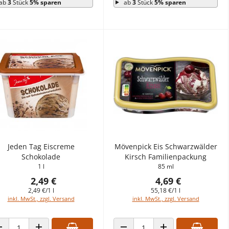
ab
3
Stück
5% sparen
ab
3
Stück
5% sparen
Jeden Tag Eiscreme
Mövenpick Eis Schwarzwälder
Schokolade
Kirsch Familienpackung
1 l
85 ml
2,49 €
4,69 €
2,49 €/1 l
55,18 €/1 l
inkl. MwSt., zzgl. Versand
inkl. MwSt., zzgl. Versand