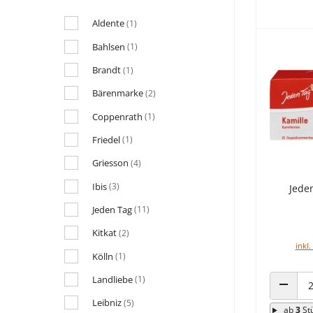
Aldente
(1)
Bahlsen
(1)
Brandt
(1)
Bärenmarke
(2)
Coppenrath
(1)
Friedel
(1)
Griesson
(4)
Ibis
(3)
Jede
Jeden Tag
(11)
Kitkat
(2)
inkl.
Kölln
(1)
Landliebe
(1)
ANZAHL
Leibniz
(5)
ab
3
St