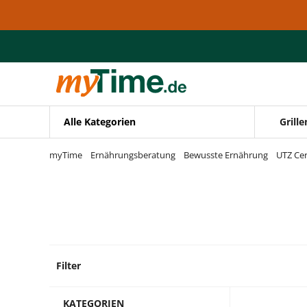
Zum Hauptinhalt springen
Zur Navigation springen
Zur Suche springen
Alle Kategorien
Grille
myTime
Ernährungsberatung
Bewusste Ernährung
UTZ Cer
Filter
48 Pro
KATEGORIEN