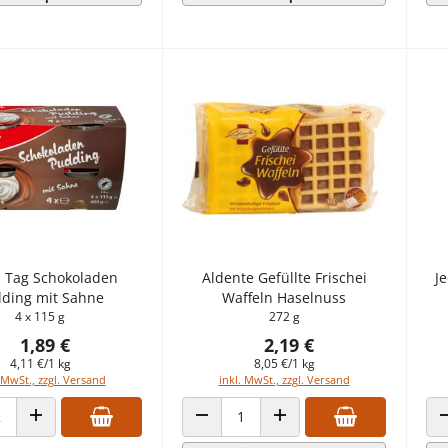
 Tag Schokoladen
Aldente Gefüllte Frischei
Je
ding mit Sahne
Waffeln Haselnuss
4 x 115 g
272 g
1,89 €
2,19 €
4,11 €/1 kg
8,05 €/1 kg
 MwSt., zzgl. Versand
inkl. MwSt., zzgl. Versand
 VERRINGERN
ANZAHL ERHÖHEN
ANZAHL VERRINGERN
ANZAHL ERHÖHEN