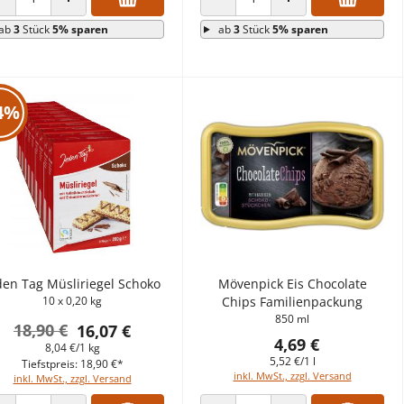
ANZAHL VERRINGERN
ANZAHL ERHÖHEN
ANZAHL VERRINGERN
ANZAHL ERHÖHEN
ab
3
Stück
5% sparen
ab
3
Stück
5% sparen
4%
den Tag Müsliriegel Schoko
Mövenpick Eis Chocolate
10 x 0,20 kg
Chips Familienpackung
850 ml
18,90 €
16,07 €
4,69 €
8,04 €/1 kg
5,52 €/1 l
Tiefstpreis: 18,90 €*
inkl. MwSt., zzgl. Versand
inkl. MwSt., zzgl. Versand