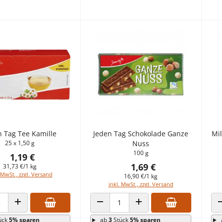
n Tag Tee Kamille
Jeden Tag Schokolade Ganze
Mi
25 x 1,50 g
Nuss
100 g
1,19 €
1,69 €
31,73 €/1 kg
 MwSt., zzgl. Versand
16,90 €/1 kg
inkl. MwSt., zzgl. Versand
 VERRINGERN
ANZAHL ERHÖHEN
ANZAHL VERRINGERN
ANZAHL ERHÖHEN
ück
5% sparen
ab
3
Stück
5% sparen