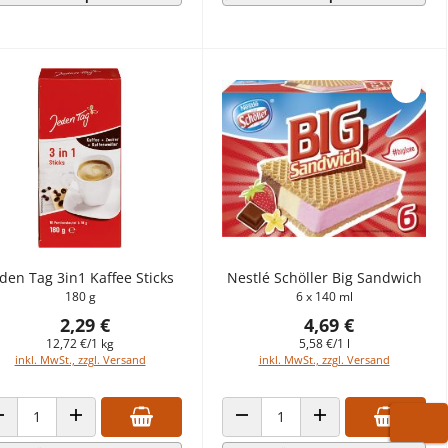
den Tag 3in1 Kaffee Sticks
Nestlé Schöller Big Sandwich
180 g
6 x 140 ml
2,29 €
4,69 €
12,72 €/1 kg
5,58 €/1 l
inkl. MwSt., zzgl. Versand
inkl. MwSt., zzgl. Versand
ANZAHL VERRINGERN
ANZAHL ERHÖHEN
ANZAHL VERRINGERN
ANZAHL ERHÖHEN
WARE