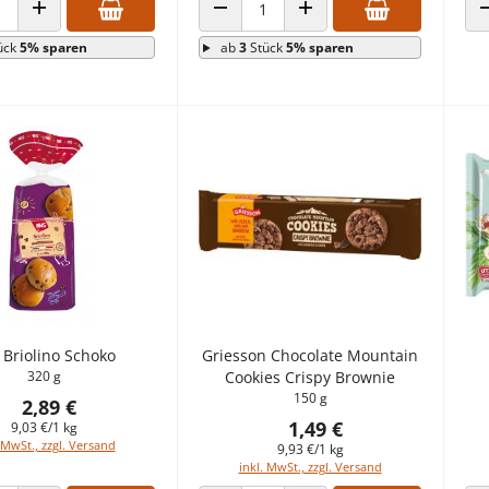
 VERRINGERN
ANZAHL ERHÖHEN
ANZAHL VERRINGERN
ANZAHL ERHÖHEN
ück
5% sparen
ab
3
Stück
5% sparen
s Briolino Schoko
Griesson Chocolate Mountain
320 g
Cookies Crispy Brownie
150 g
2,89 €
1,49 €
9,03 €/1 kg
 MwSt., zzgl. Versand
9,93 €/1 kg
inkl. MwSt., zzgl. Versand