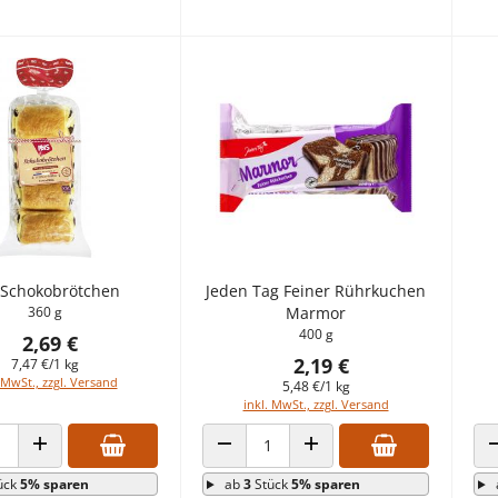
s Schokobrötchen
Jeden Tag Feiner Rührkuchen
360 g
Marmor
400 g
2,69 €
2,19 €
7,47 €/1 kg
 MwSt., zzgl. Versand
5,48 €/1 kg
inkl. MwSt., zzgl. Versand
 VERRINGERN
ANZAHL ERHÖHEN
ANZAHL VERRINGERN
ANZAHL ERHÖHEN
ück
5% sparen
ab
3
Stück
5% sparen