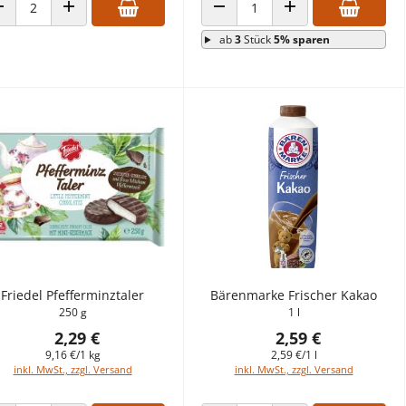
ANZAHL VERRINGERN
ANZAHL ERHÖHEN
ANZAHL VERRINGERN
ANZAHL ERHÖHEN
ab
3
Stück
5% sparen
Friedel Pfefferminztaler
Bärenmarke Frischer Kakao
250 g
1 l
2,29 €
2,59 €
9,16 €/1 kg
2,59 €/1 l
inkl. MwSt., zzgl. Versand
inkl. MwSt., zzgl. Versand