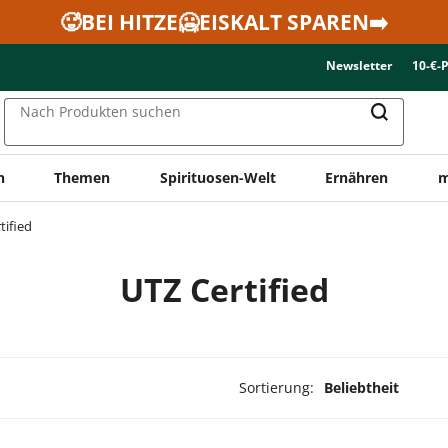
🥵BEI HITZE🥶EISKALT SPAREN➡️
Newsletter
10-€-
Nach Produkten suchen
n
Themen
Spirituosen-Welt
Ernähren
m
tified
UTZ Certified
Sortierung:
Beliebtheit
dukte ausgewählt