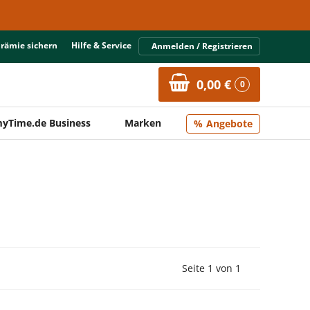
Prämie sichern
Hilfe & Service
Anmelden / Registrieren
0,00 €
0
yTime.de Business
Marken
Angebote
Vorherige Seite
Nächste Seit
Seite 1 von 1