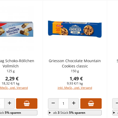
Tag Schoko-Röllchen
Griesson Chocolate Mountain
Vollmilch
Cookies classic
125 g
150 g
2,29 €
1,49 €
18,32 €/1 kg
9,93 €/1 kg
 MwSt., zzgl. Versand
inkl. MwSt., zzgl. Versand
 VERRINGERN
ANZAHL ERHÖHEN
ANZAHL VERRINGERN
ANZAHL ERHÖHEN
ück
5% sparen
ab
3
Stück
5% sparen