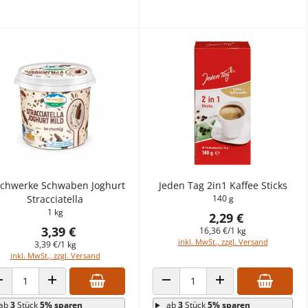
lchwerke Schwaben Joghurt
Jeden Tag 2in1 Kaffee Sticks
Stracciatella
140 g
1 kg
2,29 €
3,39 €
16,36 €/1 kg
inkl. MwSt., zzgl. Versand
3,39 €/1 kg
inkl. MwSt., zzgl. Versand
ANZAHL VERRINGERN
ANZAHL ERHÖHEN
ANZAHL VERRINGERN
ANZAHL ERHÖHEN
ab
3
Stück
5% sparen
ab
3
Stück
5% sparen