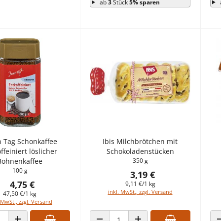
ab
3
Stück
5% sparen
n Tag Schonkaffee
Ibis Milchbrötchen mit
ffeiniert löslicher
Schokoladenstücken
Bohnenkaffee
350 g
100 g
3,19 €
4,75 €
9,11 €/1 kg
inkl. MwSt., zzgl. Versand
47,50 €/1 kg
 MwSt., zzgl. Versand