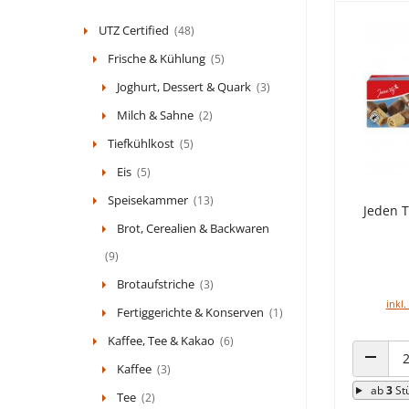
UTZ Certified
(48)
Frische & Kühlung
(5)
Joghurt, Dessert & Quark
(3)
Milch & Sahne
(2)
Tiefkühlkost
(5)
Eis
(5)
Speisekammer
(13)
Jeden 
Brot, Cerealien & Backwaren
(9)
Brotaufstriche
(3)
inkl.
Fertiggerichte & Konserven
(1)
Kaffee, Tee & Kakao
(6)
Kaffee
(3)
ANZAHL
ab
3
St
Tee
(2)