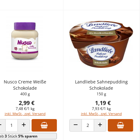
Nusco Creme Weiße
Landliebe Sahnepudding
Schokolade
Schokolade
400 g
150 g
2,99 €
1,19 €
7,48 €/1 kg
7,93 €/1 kg
inkl. MwSt., zzgl. Versand
inkl. MwSt., zzgl. Versand
ANZAHL VERRINGERN
ANZAHL ERHÖHEN
ANZAHL VERRINGERN
ANZAHL ERHÖHEN
ab
3
Stück
5% sparen