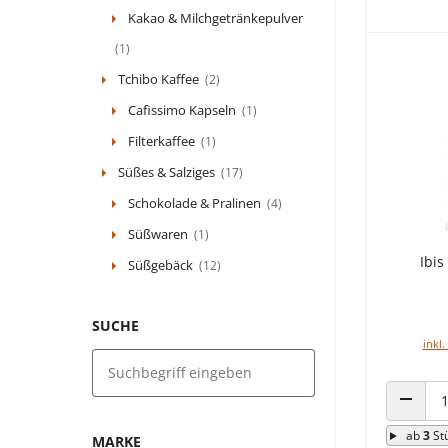
Kakao & Milchgetränkepulver
(1)
Tchibo Kaffee
(2)
Cafissimo Kapseln
(1)
Filterkaffee
(1)
Süßes & Salziges
(17)
Schokolade & Pralinen
(4)
Süßwaren
(1)
Ibi
Süßgebäck
(12)
SUCHE
inkl.
ANZAHL
ab
3
St
MARKE