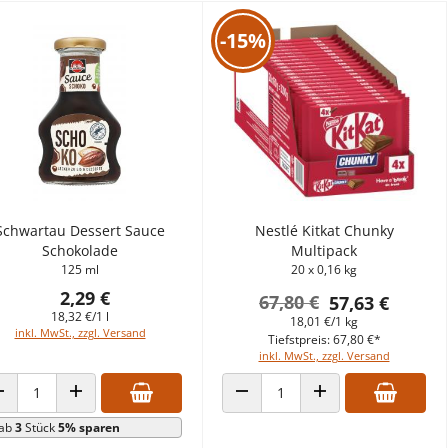
-15%
Schwartau Dessert Sauce
Nestlé Kitkat Chunky
Schokolade
Multipack
125 ml
20 x 0,16 kg
2,29 €
67,80 €
57,63 €
18,32 €/1 l
18,01 €/1 kg
inkl. MwSt., zzgl. Versand
Tiefstpreis: 67,80 €*
inkl. MwSt., zzgl. Versand
ANZAHL VERRINGERN
ANZAHL ERHÖHEN
ANZAHL VERRINGERN
ANZAHL ERHÖHEN
ab
3
Stück
5% sparen