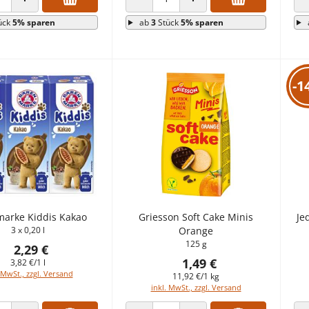
 VERRINGERN
ANZAHL ERHÖHEN
ANZAHL VERRINGERN
ANZAHL ERHÖHEN
ück
5% sparen
ab
3
Stück
5% sparen
-1
arke Kiddis Kakao
Griesson Soft Cake Minis
Je
3 x 0,20 l
Orange
125 g
2,29 €
1,49 €
3,82 €/1 l
 MwSt., zzgl. Versand
11,92 €/1 kg
inkl. MwSt., zzgl. Versand