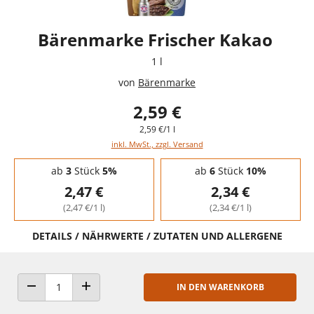
Bärenmarke Frischer Kakao
1 l
von
Bärenmarke
2,59 €
2,59 €/1 l
inkl. MwSt., zzgl. Versand
Staffelpreise - Mengenrabatt
ab
3
Stück
5%
ab
6
Stück
10%
2,47 €
2,34 €
(2,47 €/1 l)
(2,34 €/1 l)
DETAILS / NÄHRWERTE / ZUTATEN UND ALLERGENE
IN DEN WARENKORB
ANZAHL VERRINGERN
ANZAHL ERHÖHEN