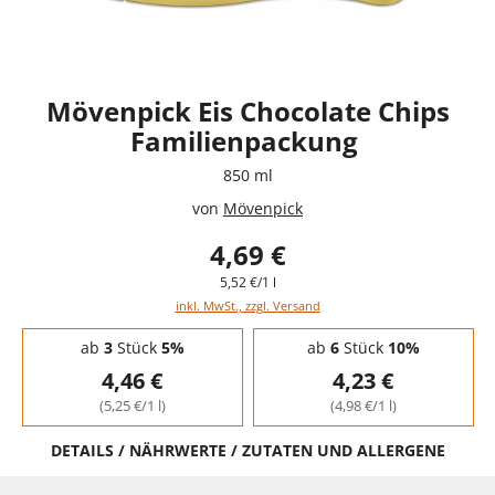
Mövenpick Eis Chocolate Chips
Familienpackung
850 ml
von
Mövenpick
4,69 €
5,52 €/1 l
inkl. MwSt., zzgl. Versand
Staffelpreise - Mengenrabatt
ab
3
Stück
5%
ab
6
Stück
10%
4,46 €
4,23 €
(5,25 €/1 l)
(4,98 €/1 l)
DETAILS / NÄHRWERTE / ZUTATEN UND ALLERGENE