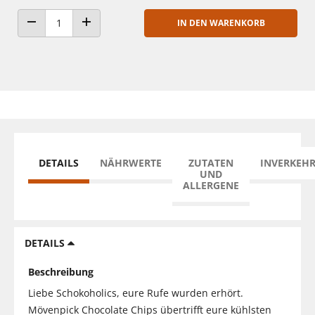
IN DEN WARENKORB
ANZAHL VERRINGERN
ANZAHL ERHÖHEN
DETAILS
NÄHRWERTE
ZUTATEN
INVERKEH
UND
ALLERGENE
DETAILS
Beschreibung
Liebe Schokoholics, eure Rufe wurden erhört.
Mövenpick Chocolate Chips übertrifft eure kühlsten