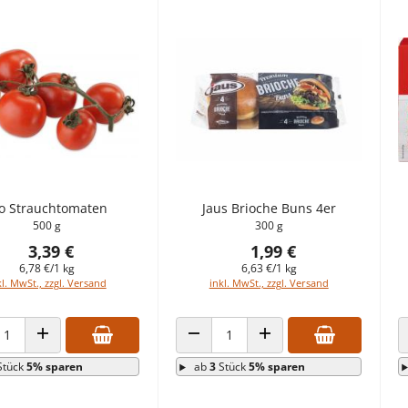
o Strauchtomaten
Jaus Brioche Buns 4er
500 g
300 g
3,39 €
1,99 €
6,78 €/1 kg
6,63 €/1 kg
kl. MwSt., zzgl. Versand
inkl. MwSt., zzgl. Versand
HL VERRINGERN
ANZAHL ERHÖHEN
ANZAHL VERRINGERN
ANZAHL ERHÖHEN
Stück
5% sparen
ab
3
Stück
5% sparen