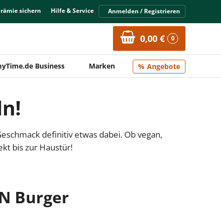
Prämie sichern
Hilfe & Service
Anmelden / Registrieren
0,00 €
0
yTime.de Business
Marken
Angebote
ln!
 Geschmack definitiv etwas dabei. Ob vegan,
kt bis zur Haustür!
EN Burger