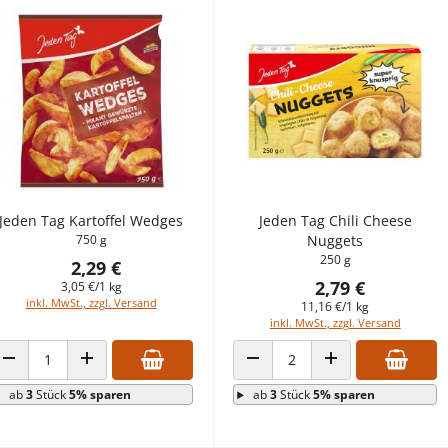
Jeden Tag Kartoffel Wedges
Jeden Tag Chili Cheese
750 g
Nuggets
250 g
2,29 €
2,79 €
3,05 €/1 kg
inkl. MwSt., zzgl. Versand
11,16 €/1 kg
inkl. MwSt., zzgl. Versand
ANZAHL VERRINGERN
ANZAHL ERHÖHEN
ANZAHL VERRINGERN
ANZAHL ERHÖHEN
ab
3
Stück
5% sparen
ab
3
Stück
5% sparen