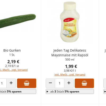
Bio Gurken
Jeden Tag Delikatess
1 St.
Mayonnaise mit Rapsöl
500 ml
2,19 €
1,99 €
2,19 €/1 st
kl. MwSt., zzgl. Versand
3,98 €/1 l
inkl. MwSt., zzgl. Versand
HL VERRINGERN
ANZAHL ERHÖHEN
ANZAHL VERRINGERN
ANZAHL ERHÖHEN
Stück
5% sparen
ab
3
Stück
5% sparen