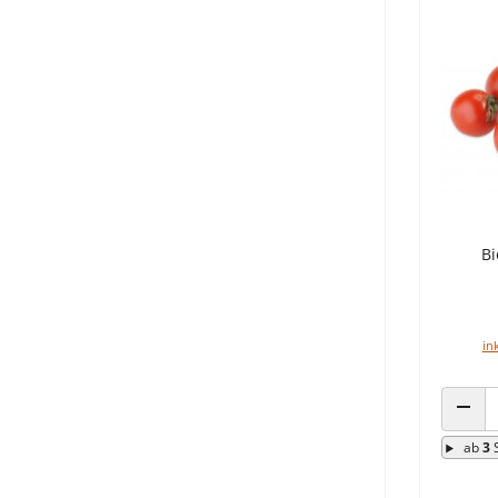
Bi
in
ANZA
ab
3