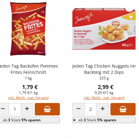
Jeden Tag Backofen Pommes
Jeden Tag Chicken Nuggets im
Frites Feinschnitt
Backteig mit 2 Dips
1 kg
325 g
1,79 €
2,99 €
1,79 €/1 kg
9,20 €/1 kg
inkl. MwSt., zzgl. Versand
inkl. MwSt., zzgl. Versand
ANZAHL VERRINGERN
ANZAHL ERHÖHEN
ANZAHL VERRINGERN
ANZAHL ERHÖHEN
ab
3
Stück
5% sparen
ab
3
Stück
5% sparen