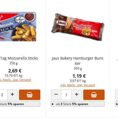
Tag Mozzarella Sticks
Jaus Bakery Hamburger Buns
250 g
6er
300 g
2,69 €
1,19 €
10,76 €/1 kg
kl. MwSt., zzgl. Versand
3,97 €/1 kg
inkl. MwSt., zzgl. Versand
HL VERRINGERN
ANZAHL ERHÖHEN
ANZAHL VERRINGERN
ANZAHL ERHÖHEN
Stück
5% sparen
ab
3
Stück
5% sparen