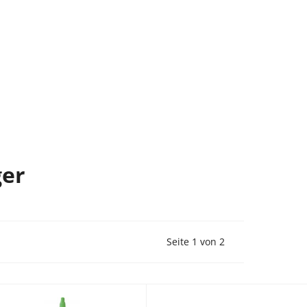
ger
Vorherige Seite
Nächste Seite
Seite 1 von 2