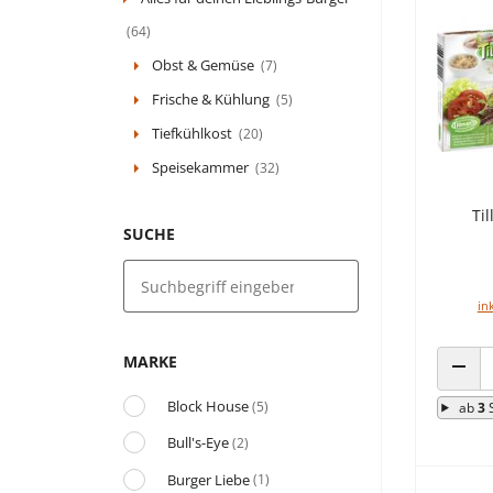
(64)
Obst & Gemüse
(7)
Frische & Kühlung
(5)
Tiefkühlkost
(20)
Speisekammer
(32)
Ti
SUCHE
in
MARKE
ANZA
Block House
(5)
ab
3
Bull's-Eye
(2)
Burger Liebe
(1)