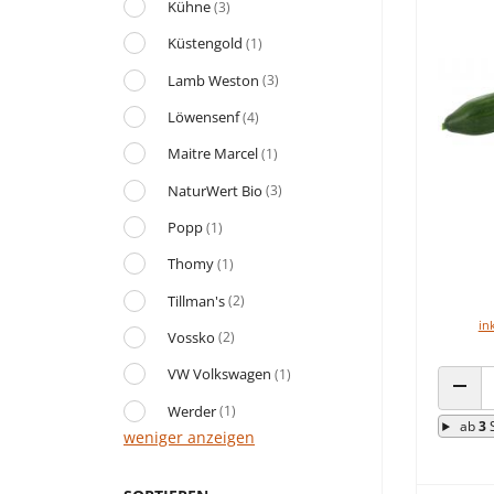
Kühne
(3)
Küstengold
(1)
Lamb Weston
(3)
Löwensenf
(4)
Maitre Marcel
(1)
NaturWert Bio
(3)
Popp
(1)
Thomy
(1)
Tillman's
(2)
in
Vossko
(2)
VW Volkswagen
(1)
ANZA
Werder
(1)
ab
3
weniger anzeigen