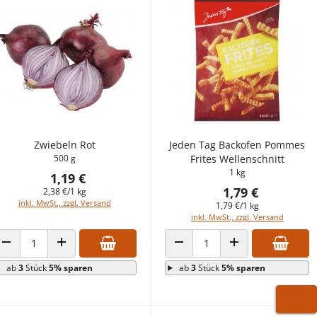
Zwiebeln Rot
Jeden Tag Backofen Pommes
500 g
Frites Wellenschnitt
1 kg
1,19 €
1,79 €
2,38 €/1 kg
inkl. MwSt., zzgl. Versand
1,79 €/1 kg
inkl. MwSt., zzgl. Versand
ANZAHL VERRINGERN
ANZAHL ERHÖHEN
ANZAHL VERRINGERN
ANZAHL ERHÖHEN
ab
3
Stück
5% sparen
ab
3
Stück
5% sparen
WARE