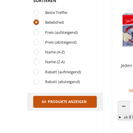
SORTIEREN
Beste Treffer
Beliebtheit
Preis (aufsteigend)
Preis (absteigend)
Name (A-Z)
Name (Z-A)
Jeden 
Rabatt (aufsteigend)
Rabatt (absteigend)
in
64 PRODUKTE ANZEIGEN
ANZA
ab
3