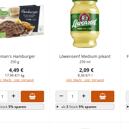
llman's Hamburger
Löwensenf Medium pikant
F
250 g
250 ml
4,49 €
2,09 €
17,96 €/1 kg
8,36 €/1 l
kl. MwSt., zzgl. Versand
inkl. MwSt., zzgl. Versand
HL VERRINGERN
ANZAHL ERHÖHEN
ANZAHL VERRINGERN
ANZAHL ERHÖHEN
Stück
5% sparen
ab
3
Stück
5% sparen