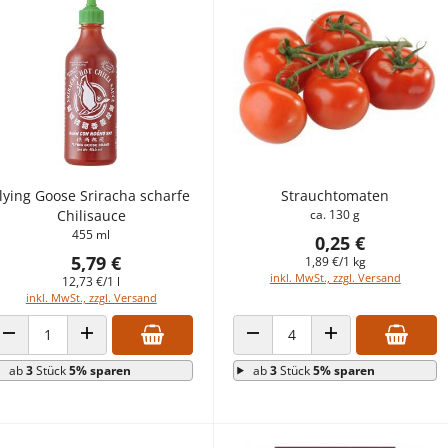
lying Goose Sriracha scharfe
Strauchtomaten
Chilisauce
ca. 130 g
455 ml
0,25 €
5,79 €
1,89 €/1 kg
inkl. MwSt., zzgl. Versand
12,73 €/1 l
inkl. MwSt., zzgl. Versand
ANZAHL VERRINGERN
ANZAHL ERHÖHEN
ANZAHL VERRINGERN
ANZAHL ERHÖHEN
ab
3
Stück
5% sparen
ab
3
Stück
5% sparen