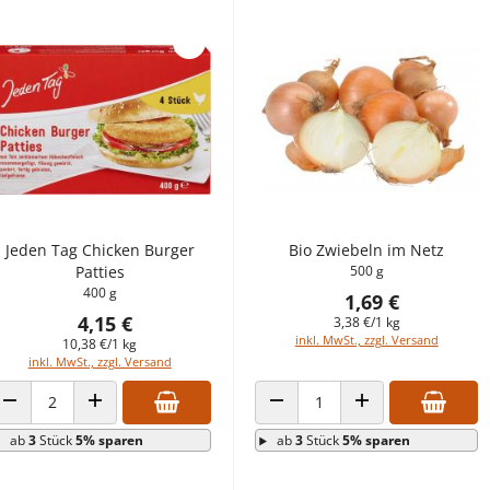
Jeden Tag Chicken Burger
Bio Zwiebeln im Netz
Patties
500 g
400 g
1,69 €
4,15 €
3,38 €/1 kg
inkl. MwSt., zzgl. Versand
10,38 €/1 kg
inkl. MwSt., zzgl. Versand
ANZAHL VERRINGERN
ANZAHL ERHÖHEN
ANZAHL VERRINGERN
ANZAHL ERHÖHEN
ab
3
Stück
5% sparen
ab
3
Stück
5% sparen