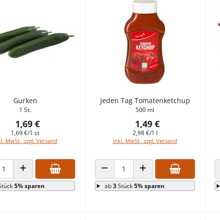
Gurken
Jeden Tag Tomatenketchup
1 St.
500 ml
1,69 €
1,49 €
1,69 €/1 st
2,98 €/1 l
kl. MwSt., zzgl. Versand
inkl. MwSt., zzgl. Versand
HL VERRINGERN
ANZAHL ERHÖHEN
ANZAHL VERRINGERN
ANZAHL ERHÖHEN
Stück
5% sparen
ab
3
Stück
5% sparen