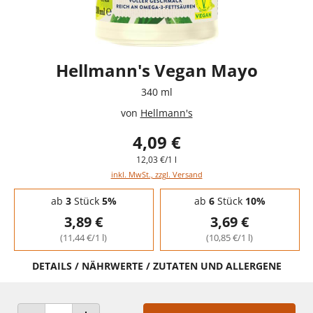
Hellmann's Vegan Mayo
340 ml
von
Hellmann's
4,09 €
12,03 €/1 l
inkl. MwSt., zzgl. Versand
Staffelpreise - Mengenrabatt
ab
3
Stück
5%
ab
6
Stück
10%
3,89 €
3,69 €
(11,44 €/1 l)
(10,85 €/1 l)
DETAILS / NÄHRWERTE / ZUTATEN UND ALLERGENE