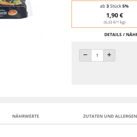
Staffelpreise - Mengenrabatt
ab
3
Stück
5%
1,90 €
(6,33 €/1 kg)
DETAILS / NÄ
ANZAHL VERRINGERN
ANZAHL ERHÖH
NÄHRWERTE
ZUTATEN UND ALLERGEN