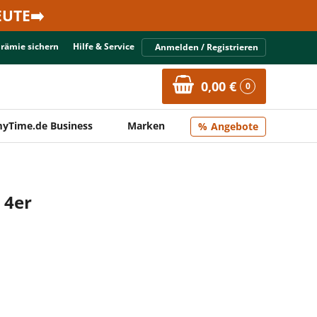
UTE➡️
Prämie sichern
Hilfe & Service
Anmelden / Registrieren
0,00 €
0
yTime.de Business
Marken
Angebote
 4er