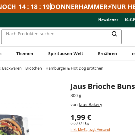
NOCH
14 : 18 : 19
DONNERHAMMER⚡NUR HE
Newsletter
10-€-
Nach Produkten suchen
n
Themen
Spirituosen-Welt
Ernähren
m
 & Backwaren
Brötchen
Hamburger & Hot Dog Brötchen
Jaus Brioche Buns
300 g
von
Jaus Bakery
1,99 €
6,63 €/1 kg
inkl. MwSt., zzgl. Versand