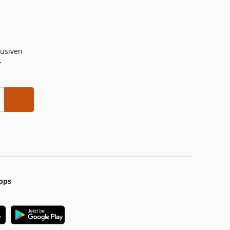
lusiven
-
pps