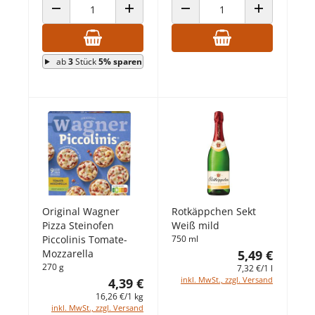
ANZAHL VERRINGERN
ANZAHL ERHÖHEN
ANZAHL VERRINGERN
ANZAHL ERHÖ
ab
3
Stück
5% sparen
Original Wagner
Rotkäppchen Sekt
Pizza Steinofen
Weiß mild
Piccolinis Tomate-
750 ml
Mozzarella
5,49 €
270 g
7,32 €/1 l
inkl. MwSt., zzgl. Versand
4,39 €
16,26 €/1 kg
inkl. MwSt., zzgl. Versand