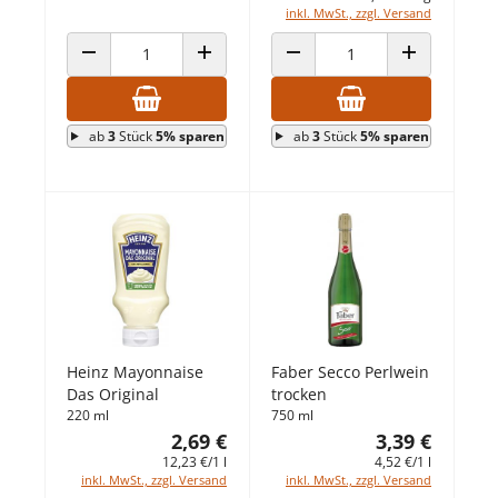
inkl. MwSt., zzgl. Versand
ANZAHL VERRINGERN
ANZAHL ERHÖHEN
ANZAHL VERRINGERN
ANZAHL ERHÖ
ab
3
Stück
5% sparen
ab
3
Stück
5% sparen
Heinz Mayonnaise
Faber Secco Perlwein
Das Original
trocken
220 ml
750 ml
2,69 €
3,39 €
12,23 €/1 l
4,52 €/1 l
inkl. MwSt., zzgl. Versand
inkl. MwSt., zzgl. Versand