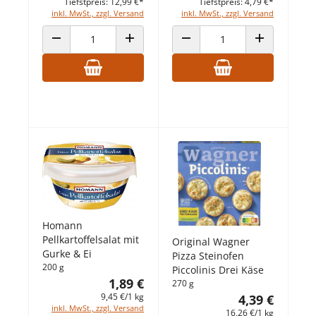
Tiefstpreis: 12,99 €*
Tiefstpreis: 4,79 €*
inkl. MwSt., zzgl. Versand
inkl. MwSt., zzgl. Versand
ANZAHL VERRINGERN
ANZAHL ERHÖHEN
ANZAHL VERRINGERN
ANZAHL ERHÖ
Homann
Pellkartoffelsalat mit
Original Wagner
Gurke & Ei
Pizza Steinofen
200 g
Piccolinis Drei Käse
1,89 €
270 g
9,45 €/1 kg
4,39 €
inkl. MwSt., zzgl. Versand
16,26 €/1 kg