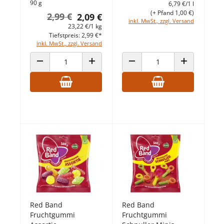
90 g
6,79 €/1 l
(+ Pfand 1,00 €)
2,99 €
2,09 €
inkl. MwSt., zzgl. Versand
23,22 €/1 kg
Tiefstpreis: 2,99 €*
inkl. MwSt., zzgl. Versand
ANZAHL VERRINGERN
ANZAHL ERHÖHEN
ANZAHL VERRINGERN
ANZAHL ERHÖ
Red Band
Red Band
Fruchtgummi
Fruchtgummi