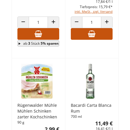
17,84 €/1 l
Tiefstpreis: 15,79 €*
inkl. MwSt., zzgl. Versand
ANZAHL VERRINGERN
ANZAHL ERHÖHEN
ANZAHL VERRINGERN
ANZAHL ERHÖ
ab
3
Stück
5% sparen
Rügenwalder Mühle
Bacardi Carta Blanca
Mühlen Schinken
Rum
zarter Kochschinken
700 ml
90 g
11,49 €
2,99 €
16,41 €/1 l