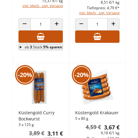
15,37 €/1 kg
8,51 €/1 kg
inkl. MwSt., zzgl. Versand
Tiefstpreis: 4,79 €*
inkl. MwSt., zzgl. Versand
ANZAHL VERRINGERN
ANZAHL ERHÖHEN
ANZAHL VERRINGERN
ANZAHL ERHÖ
ab
3
Stück
5% sparen
-20%
-20%
Küstengold Curry
Küstengold Krakauer
Bockwurst
5 x 80 g
3 x 125 g
4,59 €
3,67 €
3,89 €
3,11 €
9,18 €/1 kg