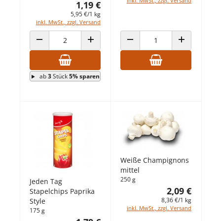
inkl. MwSt., zzgl. Versand
1,19 €
5,95 €/1 kg
inkl. MwSt., zzgl. Versand
ANZAHL VERRINGERN
ANZAHL ERHÖHEN
ANZAHL VERRINGERN
ANZAHL ERHÖ
ab
3
Stück
5% sparen
Weiße Champignons
mittel
250 g
Jeden Tag
2,09 €
Stapelchips Paprika
8,36 €/1 kg
Style
inkl. MwSt., zzgl. Versand
175 g