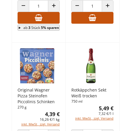
ANZAHL VERRINGERN
ANZAHL ERHÖHEN
ANZAHL VERRINGERN
ANZAHL ERHÖ
ab
3
Stück
5% sparen
Original Wagner
Rotkäppchen Sekt
Pizza Steinofen
Weiß trocken
Piccolinis Schinken
750 ml
270 g
5,49 €
4,39 €
7,32 €/1 l
inkl. MwSt., zzgl. Versand
16,26 €/1 kg
inkl. MwSt., zzgl. Versand