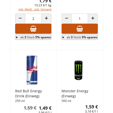
1,79 €
10,23 €/1 kg
inkl. MwSt., zzgl. Versand
ANZAHL VERRINGERN
ANZAHL ERHÖHEN
ANZAHL VERRINGERN
ANZAHL ERHÖ
ab
3
Stück
5% sparen
ab
3
Stück
5% sparen
Red Bull Energy
Monster Energy
Drink (Einweg)
(Einweg)
250 ml
500 ml
1,59 €
1,59 €
1,49 €
3,18 €/1 l
5,96 €/1 l