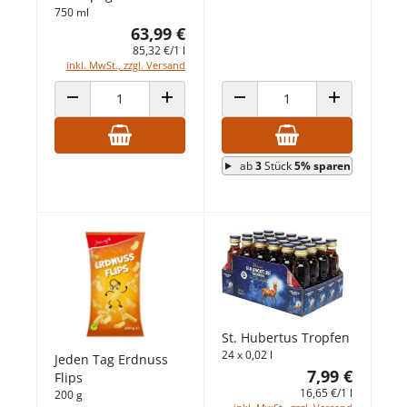
750 ml
63,99 €
85,32 €/1 l
inkl. MwSt., zzgl. Versand
ANZAHL VERRINGERN
ANZAHL ERHÖHEN
ANZAHL VERRINGERN
ANZAHL ERHÖ
ab
3
Stück
5% sparen
St. Hubertus Tropfen
24 x 0,02 l
Jeden Tag Erdnuss
7,99 €
Flips
16,65 €/1 l
200 g