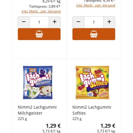
Tiefstpreis: 4,59 €*
8,29 €/1 kg
inkl. MwSt., zzgl. Versand
Tiefstpreis: 3,89 €*
inkl. MwSt., zzgl. Versand
ANZAHL VERRINGERN
ANZAHL ERHÖHEN
ANZAHL VERRINGERN
ANZAHL ERHÖ
Nimm2 Lachgummi
Nimm2 Lachgummi
Milchgeister
Softies
225 g
225 g
1,29 €
1,29 €
5,73 €/1 kg
5,73 €/1 kg