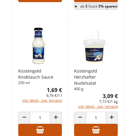
ab
3
Stück
5% sparen
Küstengold
Küstengold
Knoblauch Sauce
Herzhafter
250 ml
Nudelsalat
1,69 €
400 g
3,09 €
6,76 €/1 l
inkl. MwSt., zzgl. Versand
7,73 €/1 kg
inkl. MwSt., zzgl. Versand
ANZAHL VERRINGERN
ANZAHL ERHÖHEN
ANZAHL VERRINGERN
ANZAHL ERHÖ