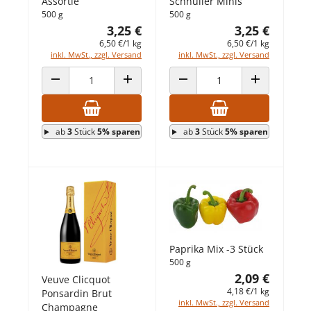
Assortie
Schnuller Minis
500 g
500 g
3,25 €
3,25 €
6,50 €/1 kg
6,50 €/1 kg
inkl. MwSt., zzgl. Versand
inkl. MwSt., zzgl. Versand
ANZAHL VERRINGERN
ANZAHL ERHÖHEN
ANZAHL VERRINGERN
ANZAHL ERHÖ
ab
3
Stück
5% sparen
ab
3
Stück
5% sparen
Paprika Mix -3 Stück
500 g
2,09 €
Veuve Clicquot
4,18 €/1 kg
Ponsardin Brut
inkl. MwSt., zzgl. Versand
Champagne