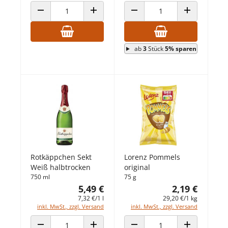
ANZAHL VERRINGERN
ANZAHL ERHÖHEN
ANZAHL VERRINGERN
ANZAHL ERHÖ
ab
3
Stück
5% sparen
Rotkäppchen Sekt
Lorenz Pommels
Weiß halbtrocken
original
750 ml
75 g
5,49 €
2,19 €
7,32 €/1 l
29,20 €/1 kg
inkl. MwSt., zzgl. Versand
inkl. MwSt., zzgl. Versand