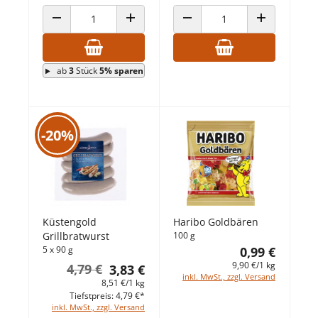
ANZAHL VERRINGERN
ANZAHL ERHÖHEN
ANZAHL VERRINGERN
ANZAHL ERHÖ
ab
3
Stück
5% sparen
-20%
Küstengold
Haribo Goldbären
Grillbratwurst
100 g
5 x 90 g
0,99 €
9,90 €/1 kg
4,79 €
3,83 €
inkl. MwSt., zzgl. Versand
8,51 €/1 kg
Tiefstpreis: 4,79 €*
inkl. MwSt., zzgl. Versand