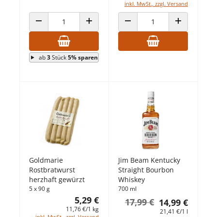
inkl. MwSt., zzgl. Versand
ANZAHL VERRINGERN
ANZAHL ERHÖHEN
ANZAHL VERRINGERN
ANZAHL ERHÖ
ab
3
Stück
5% sparen
Goldmarie
Jim Beam Kentucky
Rostbratwurst
Straight Bourbon
herzhaft gewürzt
Whiskey
5 x 90 g
700 ml
5,29 €
17,99 €
14,99 €
11,76 €/1 kg
21,41 €/1 l
inkl. MwSt., zzgl. Versand