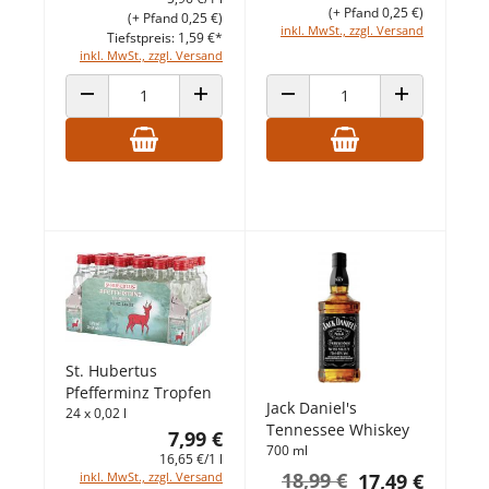
(+ Pfand 0,25 €)
(+ Pfand 0,25 €)
inkl. MwSt., zzgl. Versand
Tiefstpreis: 1,59 €*
inkl. MwSt., zzgl. Versand
ANZAHL VERRINGERN
ANZAHL ERHÖHEN
ANZAHL VERRINGERN
ANZAHL ERHÖ
St. Hubertus
Pfefferminz Tropfen
Jack Daniel's
24 x 0,02 l
Tennessee Whiskey
7,99 €
700 ml
16,65 €/1 l
18,99 €
inkl. MwSt., zzgl. Versand
17,49 €