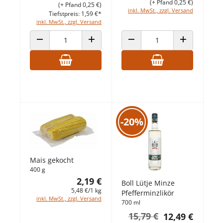
(+ Pfand 0,25 €)
(+ Pfand 0,25 €)
inkl. MwSt., zzgl. Versand
Tiefstpreis: 1,59 €*
inkl. MwSt., zzgl. Versand
ANZAHL VERRINGERN
ANZAHL ERHÖHEN
ANZAHL VERRINGERN
ANZAHL ERHÖ
-20%
Mais gekocht
400 g
2,19 €
Boll Lütje Minze
5,48 €/1 kg
Pfefferminzlikör
inkl. MwSt., zzgl. Versand
700 ml
15,79 €
12,49 €