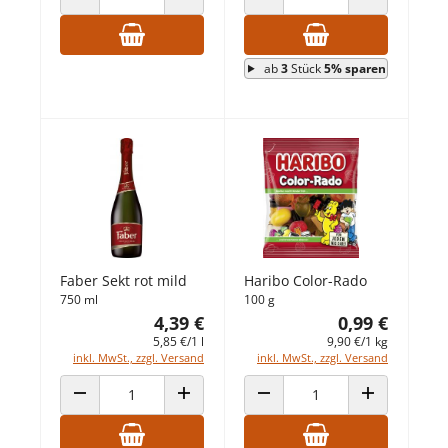
ANZAHL VERRINGERN
ANZAHL ERHÖHEN
ANZAHL VERRINGERN
ANZAHL ERHÖ
ab
3
Stück
5% sparen
Faber Sekt rot mild
Haribo Color-Rado
750 ml
100 g
4,39 €
0,99 €
5,85 €/1 l
9,90 €/1 kg
inkl. MwSt., zzgl. Versand
inkl. MwSt., zzgl. Versand
ANZAHL VERRINGERN
ANZAHL ERHÖHEN
ANZAHL VERRINGERN
ANZAHL ERHÖ