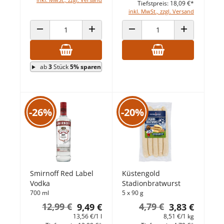
Tiefstpreis: 18,09 €*
inkl. MwSt., zzgl. Versand
ANZAHL VERRINGERN
ANZAHL ERHÖHEN
ANZAHL VERRINGERN
ANZAHL ERHÖ
ab
3
Stück
5% sparen
-26%
-20%
Smirnoff Red Label
Küstengold
Vodka
Stadionbratwurst
700 ml
5 x 90 g
12,99 €
4,79 €
9,49 €
3,83 €
13,56 €/1 l
8,51 €/1 kg