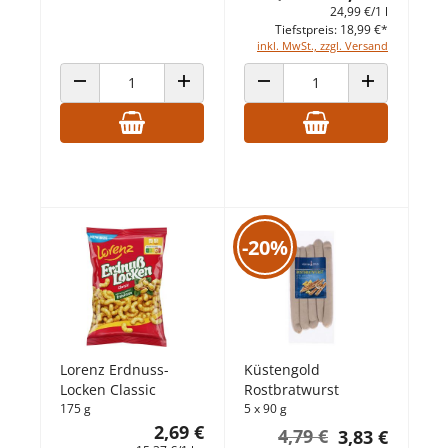
24,99 €/1 l
Tiefstpreis: 18,99 €*
inkl. MwSt., zzgl. Versand
ANZAHL VERRINGERN
ANZAHL ERHÖHEN
ANZAHL VERRINGERN
ANZAHL ERHÖ
-20%
Lorenz Erdnuss-
Küstengold
Locken Classic
Rostbratwurst
175 g
5 x 90 g
2,69 €
4,79 €
3,83 €