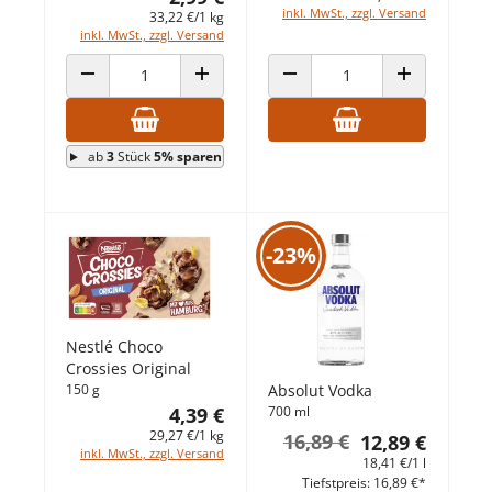
inkl. MwSt., zzgl. Versand
33,22 €/1 kg
inkl. MwSt., zzgl. Versand
ANZAHL VERRINGERN
ANZAHL ERHÖHEN
ANZAHL VERRINGERN
ANZAHL ERHÖ
ab
3
Stück
5% sparen
-23%
Nestlé Choco
Crossies Original
150 g
Absolut Vodka
4,39 €
700 ml
29,27 €/1 kg
16,89 €
12,89 €
inkl. MwSt., zzgl. Versand
18,41 €/1 l
Tiefstpreis: 16,89 €*