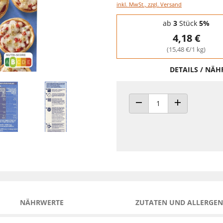
inkl. MwSt., zzgl. Versand
Staffelpreise - Mengenrabatt
ab
3
Stück
5%
4,18 €
(15,48 €/1 kg)
DETAILS / NÄ
ANZAHL VERRINGERN
ANZAHL ERHÖH
NÄHRWERTE
ZUTATEN UND ALLERGEN