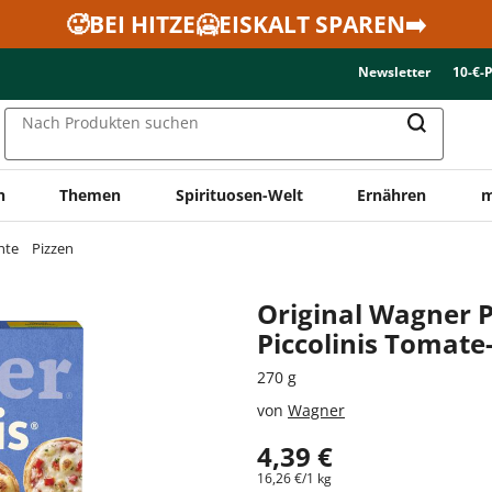
🥵BEI HITZE🥶EISKALT SPAREN➡️
Newsletter
10-€-
Nach Produkten suchen
n
Themen
Spirituosen-Welt
Ernähren
m
hte
Pizzen
Original Wagner P
Piccolinis Tomat
270 g
von
Wagner
4,39 €
16,26 €/1 kg