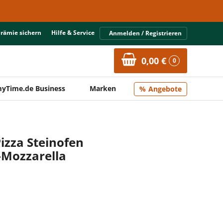
Prämie sichern
Hilfe & Service
Anmelden / Registrieren
0,00 €
0
yTime.de Business
Marken
Angebote
izza Steinofen
e-Mozzarella