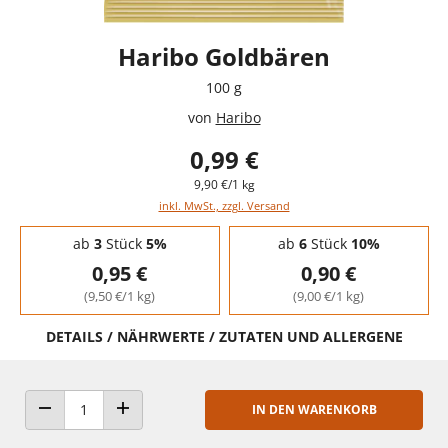
Haribo Goldbären
100 g
von
Haribo
0,99 €
9,90 €/1 kg
inkl. MwSt., zzgl. Versand
Staffelpreise - Mengenrabatt
ab
3
Stück
5%
ab
6
Stück
10%
0,95 €
0,90 €
(9,50 €/1 kg)
(9,00 €/1 kg)
DETAILS / NÄHRWERTE / ZUTATEN UND ALLERGENE
IN DEN WARENKORB
ANZAHL VERRINGERN
ANZAHL ERHÖHEN