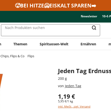
🥵BEI HITZE🥶EISKALT SPAREN➡️
Newsletter
10-€-
Nach Produkten suchen
n
Themen
Spirituosen-Welt
Ernähren
m
Chips, Flips & Co
Flips
Jeden Tag Erdnuss
200 g
von
Jeden Tag
1,19 €
5,95 €/1 kg
inkl. MwSt., zzgl. Versand