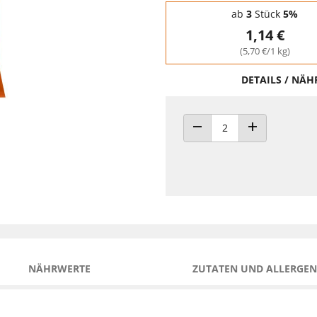
Staffelpreise - Mengenrabatt
ab
3
Stück
5%
1,14 €
(5,70 €/1 kg)
DETAILS / NÄ
ANZAHL VERRINGERN
ANZAHL ERHÖH
NÄHRWERTE
ZUTATEN UND ALLERGEN