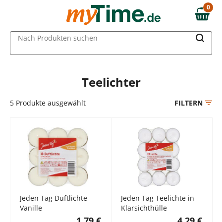
Zum Hauptinhalt springen
0
0,00 €
Zur Navigation springen
MAIN MENU
Nach Produkten suchen
Zur Suche springen
Teelichter
5
Produkte ausgewählt
FILTERN
Jeden Tag Duftlichte
Jeden Tag Teelichte in
Vanille
Klarsichthülle
1,79 €
4,29 €