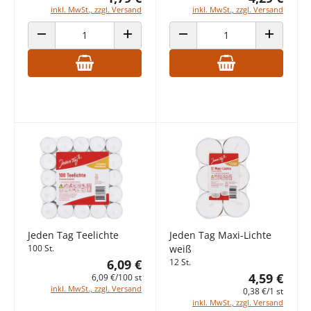
inkl. MwSt., zzgl. Versand
inkl. MwSt., zzgl. Versand
ANZAHL VERRINGERN
ANZAHL ERHÖHEN
ANZAHL VERRINGERN
ANZAHL E
Jeden Tag Teelichte
Jeden Tag Maxi-Lichte
100 St.
weiß
6,09 €
12 St.
4,59 €
6,09 €/100 st
inkl. MwSt., zzgl. Versand
0,38 €/1 st
inkl. MwSt., zzgl. Versand