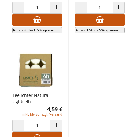
ANZAHL VERRINGERN
ANZAHL ERHÖHEN
ANZAHL VERRINGERN
ANZAHL E
ab
3
Stück
5% sparen
ab
3
Stück
5% sparen
Teelichter Natural
Lights 4h
4,59 €
inkl. MwSt., zzgl. Versand
ANZAHL VERRINGERN
ANZAHL ERHÖHEN