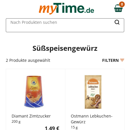
Zum Hauptinhalt springen
0
0,00 €
Zur Navigation springen
MAIN MENU
Nach Produkten suchen
Zur Suche springen
Süßspeisengewürz
2
Produkte ausgewählt
FILTERN
Diamant Zimtzucker
Ostmann Lebkuchen-
200 g
Gewürz
1,49 €
15 g