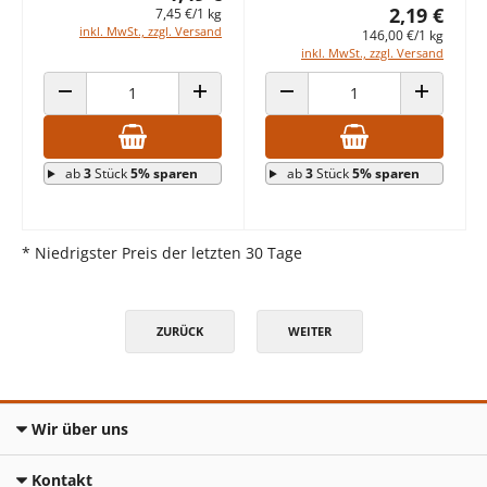
2,19 €
7,45 €/1 kg
inkl. MwSt., zzgl. Versand
146,00 €/1 kg
inkl. MwSt., zzgl. Versand
ANZAHL VERRINGERN
ANZAHL ERHÖHEN
ANZAHL VERRINGERN
ANZAHL E
ab
3
Stück
5% sparen
ab
3
Stück
5% sparen
* Niedrigster Preis der letzten 30 Tage
ZURÜCK
WEITER
Wir über uns
Kontakt