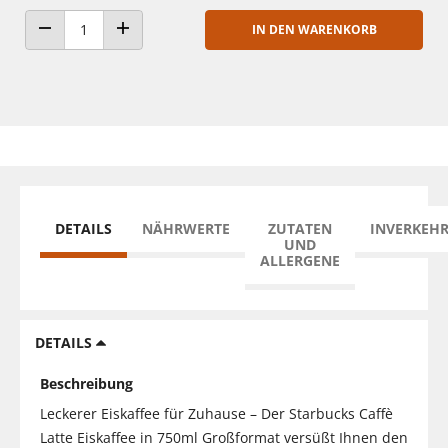
IN DEN WARENKORB
ANZAHL VERRINGERN
ANZAHL ERHÖHEN
DETAILS
NÄHRWERTE
ZUTATEN
INVERKEH
UND
ALLERGENE
DETAILS
Beschreibung
Leckerer Eiskaffee für Zuhause – Der Starbucks Caffè
Latte Eiskaffee in 750ml Großformat versüßt Ihnen den