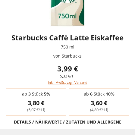
Starbucks Caffè Latte Eiskaffee
750 ml
von
Starbucks
3,99 €
5,32 €/1 l
inkl. MwSt., zzgl. Versand
Staffelpreise - Mengenrabatt
ab
3
Stück
5%
ab
6
Stück
10%
3,80 €
3,60 €
(5,07 €/1 l)
(4,80 €/1 l)
DETAILS / NÄHRWERTE / ZUTATEN UND ALLERGENE