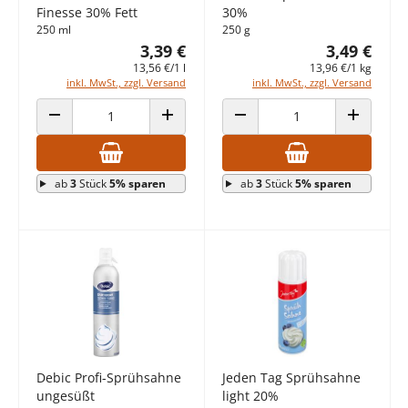
Finesse 30% Fett
30%
250 ml
250 g
3,39 €
3,49 €
13,56 €/1 l
13,96 €/1 kg
inkl. MwSt., zzgl. Versand
inkl. MwSt., zzgl. Versand
ANZAHL VERRINGERN
ANZAHL ERHÖHEN
ANZAHL VERRINGERN
ANZAHL E
ab
3
Stück
5% sparen
ab
3
Stück
5% sparen
Debic Profi-Sprühsahne
Jeden Tag Sprühsahne
ungesüßt
light 20%