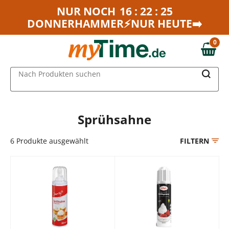
Zum Hauptinhalt springen
NUR NOCH
16 : 22 : 25
DONNERHAMMER⚡NUR HEUTE➡️
Zur Navigation springen
Zur Suche springen
0
0,00 €
MAIN MENU
Nach Produkten suchen
Sprühsahne
6
Produkte ausgewählt
FILTERN