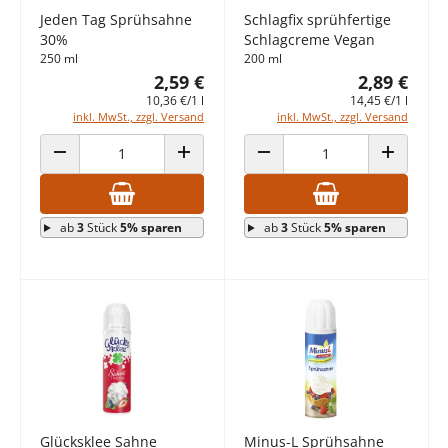
Jeden Tag Sprühsahne
Schlagfix sprühfertige
30%
Schlagcreme Vegan
250 ml
200 ml
2,59 €
2,89 €
10,36 €/1 l
14,45 €/1 l
inkl. MwSt., zzgl. Versand
inkl. MwSt., zzgl. Versand
ANZAHL VERRINGERN
ANZAHL ERHÖHEN
ANZAHL VERRINGERN
ANZAHL E
ab
3
Stück
5% sparen
ab
3
Stück
5% sparen
Glücksklee Sahne
Minus-L Sprühsahne