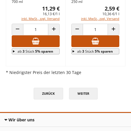
700 ml
250 ml
11,29 €
2,59 €
16,13 €/1 l
10,36 €/1 l
inkl. MwSt., zzgl. Versand
inkl. MwSt., zzgl. Versand
ANZAHL VERRINGERN
ANZAHL ERHÖHEN
ANZAHL VERRINGERN
ANZAHL E
ab
3
Stück
5% sparen
ab
3
Stück
5% sparen
* Niedrigster Preis der letzten 30 Tage
ZURÜCK
WEITER
Wir über uns