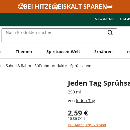
🥵BEI HITZE🥶EISKALT SPAREN➡️
Newsletter
10-€-
Nach Produkten suchen
n
Themen
Spirituosen-Welt
Ernähren
m
ne
Sahne & Rahm
Süßrahmprodukte
Sprühsahne
Jeden Tag Sprühs
250 ml
von
Jeden Tag
2,59 €
10,36 €/1 l
inkl. MwSt., zzgl. Versand