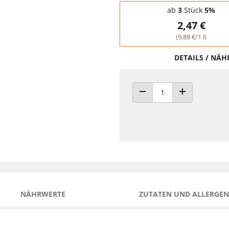
Staffelpreise - Mengenrabatt
ab
3
Stück
5%
2,47 €
(9,88 €/1 l)
DETAILS / NÄ
ANZAHL VERRINGERN
ANZAHL ERHÖH
NÄHRWERTE
ZUTATEN UND ALLERGEN