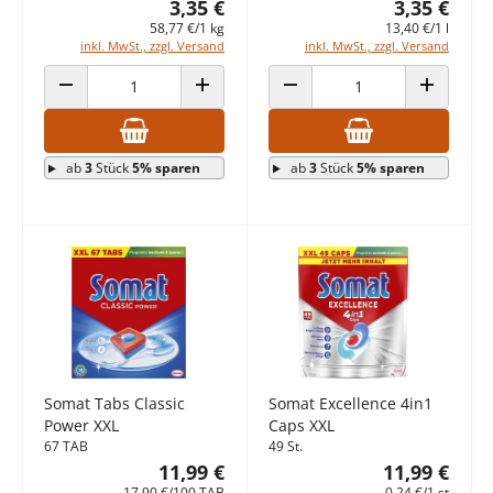
3,35 €
3,35 €
58,77 €/1 kg
13,40 €/1 l
inkl. MwSt., zzgl. Versand
inkl. MwSt., zzgl. Versand
ANZAHL VERRINGERN
ANZAHL ERHÖHEN
ANZAHL VERRINGERN
ANZAHL E
ab
3
Stück
5% sparen
ab
3
Stück
5% sparen
Somat Tabs Classic
Somat Excellence 4in1
Power XXL
Caps XXL
67 TAB
49 St.
11,99 €
11,99 €
17,90 €/100 TAB
0,24 €/1 st