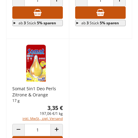
ANZAHL VERRINGERN
ANZAHL ERHÖHEN
ANZAHL VERRINGERN
ANZAHL E
ab
3
Stück
5% sparen
ab
3
Stück
5% sparen
Somat 5in1 Deo Perls
Zitrone & Orange
17 g
3,35 €
197,06 €/1 kg
inkl. MwSt., zzgl. Versand
ANZAHL VERRINGERN
ANZAHL ERHÖHEN