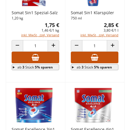
Somat 5in1 Spezial-Salz
Somat 5in1 Klarspüler
1,20 kg
750 ml
1,75 €
2,85 €
1,46 €/1 kg
3,80 €/1 l
inkl. MwSt., zzgl. Versand
inkl. MwSt., zzgl. Versand
ANZAHL VERRINGERN
ANZAHL ERHÖHEN
ANZAHL VERRINGERN
ANZAHL E
ab
3
Stück
5% sparen
ab
3
Stück
5% sparen
Somat Excellence 3in1
Somat Excellence 4in1