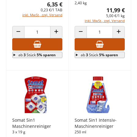
2,40 kg
6,35 €
11,99 €
0,23 €/1 TAB
inkl. MwSt., zzgl. Versand
5,00 €/1 kg
inkl. MwSt., zzgl. Versand
ANZAHL VERRINGERN
ANZAHL ERHÖHEN
ANZAHL VERRINGERN
ANZAHL E
ab
3
Stück
5% sparen
ab
3
Stück
5% sparen
Somat 5in1
Somat 5in1 Intensiv-
Maschinenreiniger
Maschinenreiniger
3 x 19 g
250 ml