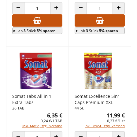
ANZAHL VERRINGERN
ANZAHL ERHÖHEN
ANZAHL VERRINGERN
ANZAHL E
ab
3
Stück
5% sparen
ab
3
Stück
5% sparen
Somat Tabs All in 1
Somat Excellence 5in1
Extra Tabs
Caps Premium XXL
26 TAB
44 St.
6,35 €
11,99 €
0,24 €/1 TAB
0,27 €/1 st
inkl. MwSt., zzgl. Versand
inkl. MwSt., zzgl. Versand