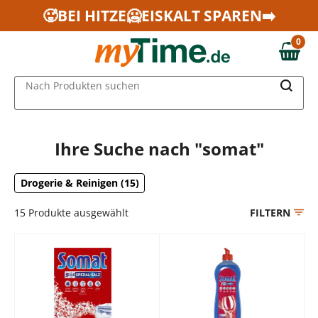
Zum Hauptinhalt springen
🥵BEI HITZE🥶EISKALT SPAREN➡️
Zur Navigation springen
0
Zur Suche springen
0,00 €
MAIN MENU
Nach Produkten suchen
Ihre Suche nach "somat"
Drogerie & Reinigen (15)
15
Produkte ausgewählt
FILTERN