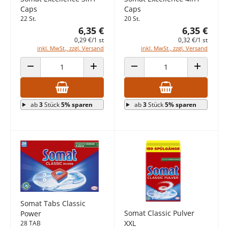
Caps
Caps
22 St.
20 St.
6,35 €
6,35 €
0,29 €/1 st
0,32 €/1 st
inkl. MwSt., zzgl. Versand
inkl. MwSt., zzgl. Versand
ANZAHL VERRINGERN
ANZAHL ERHÖHEN
ANZAHL VERRINGERN
ANZAHL E
ab
3
Stück
5% sparen
ab
3
Stück
5% sparen
Somat Tabs Classic
Somat Classic Pulver
Power
XXL
28 TAB