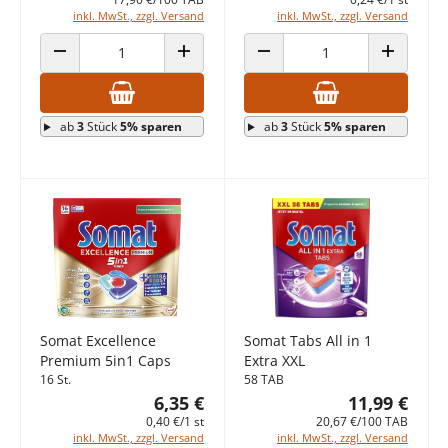
inkl. MwSt., zzgl. Versand
inkl. MwSt., zzgl. Versand
ANZAHL VERRINGERN
ANZAHL ERHÖHEN
ANZAHL VERRINGERN
ANZAHL E
ab
3
Stück
5% sparen
ab
3
Stück
5% sparen
Somat Excellence
Somat Tabs All in 1
Premium 5in1 Caps
Extra XXL
16 St.
58 TAB
6,35 €
11,99 €
0,40 €/1 st
20,67 €/100 TAB
inkl. MwSt., zzgl. Versand
inkl. MwSt., zzgl. Versand