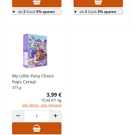
ab
3
Stück
5% sparen
ab
3
Stück
5% sparen
My Little Pony Choco
Pops Cereal
375 g
3,99 €
10,64 €/1 kg
inkl. MwSt., zzgl. Versand
ANZAHL VERRINGERN
ANZAHL ERHÖHEN