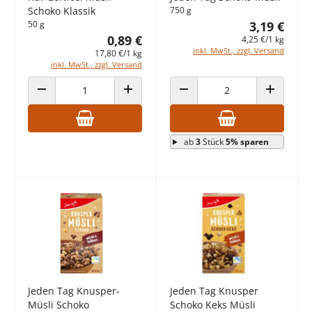
Schoko Klassik
750 g
50 g
3,19 €
0,89 €
4,25 €/1 kg
inkl. MwSt., zzgl. Versand
17,80 €/1 kg
inkl. MwSt., zzgl. Versand
ANZAHL VERRINGERN
ANZAHL ERHÖHEN
ANZAHL VERRINGERN
ANZAHL E
ab
3
Stück
5% sparen
Jeden Tag Knusper-
Jeden Tag Knusper
Müsli Schoko
Schoko Keks Müsli