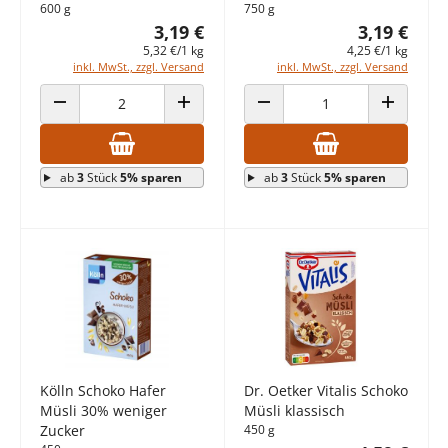
600 g
750 g
3,19 €
3,19 €
5,32 €/1 kg
4,25 €/1 kg
inkl. MwSt., zzgl. Versand
inkl. MwSt., zzgl. Versand
ANZAHL VERRINGERN
ANZAHL ERHÖHEN
ANZAHL VERRINGERN
ANZAHL E
ab
3
Stück
5% sparen
ab
3
Stück
5% sparen
Kölln Schoko Hafer
Dr. Oetker Vitalis Schoko
Müsli 30% weniger
Müsli klassisch
Zucker
450 g