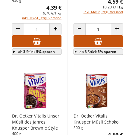
450 g
4,59 €
4,39 €
10,20 €/1 kg
inkl. MwSt., zzgl. Versand
9,76 €/1 kg
inkl. MwSt., zzgl. Versand
ANZAHL VERRINGERN
ANZAHL ERHÖHEN
ANZAHL VERRINGERN
ANZAHL E
ab
3
Stück
5% sparen
ab
3
Stück
5% sparen
Dr. Oetker Vitalis Unser
Dr. Oetker Vitalis
Müsli des Jahres
Knusper Müsli Schoko
Knusper Brownie Style
500 g
400 g
4,59 €