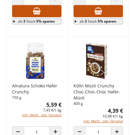
ANZAHL VERRINGERN
ANZAHL ERHÖHEN
ANZAHL VERRINGERN
ANZAHL E
ab
3
Stück
5% sparen
ab
3
Stück
5% sparen
Alnatura Schoko Hafer
Kölln Müsli Crunchy
Crunchy
Choc-Choc-Choc Hafer-
750 g
Müsli
5,59 €
400 g
4,39 €
7,45 €/1 kg
inkl. MwSt., zzgl. Versand
10,98 €/1 kg
inkl. MwSt., zzgl. Versand