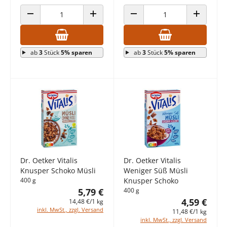
ANZAHL VERRINGERN
ANZAHL ERHÖHEN
ANZAHL VERRINGERN
ANZAHL E
ab
3
Stück
5% sparen
ab
3
Stück
5% sparen
Dr. Oetker Vitalis
Dr. Oetker Vitalis
Knusper Schoko Müsli
Weniger Süß Müsli
400 g
Knusper Schoko
5,79 €
400 g
4,59 €
14,48 €/1 kg
inkl. MwSt., zzgl. Versand
11,48 €/1 kg
inkl. MwSt., zzgl. Versand