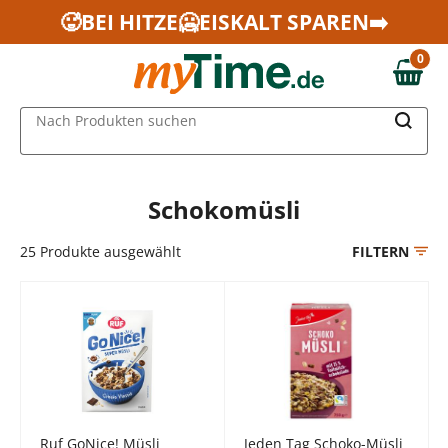
Zum Hauptinhalt springen
🥵BEI HITZE🥶EISKALT SPAREN➡️
Zur Navigation springen
0
Zur Suche springen
0,00 €
MAIN MENU
Nach Produkten suchen
Schokomüsli
25
Produkte ausgewählt
FILTERN
Ruf GoNice! Müsli
Jeden Tag Schoko-Müsli