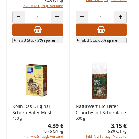
5,45 €/1 kg
inkl. MwSt., zzgl. Versand
ANZAHL VERRINGERN
ANZAHL ERHÖHEN
ANZAHL VERRINGERN
ANZAHL E
ab
3
Stück
5% sparen
ab
3
Stück
5% sparen
Kölln Das Original
NaturWert Bio Hafer-
Schoko Hafer Müsli
Crunchy mit Schokolade
450 g
500 g
4,39 €
3,15 €
9,76 €/1 kg
6,30 €/1 kg
inkl. MwSt., zzgl. Versand
inkl. MwSt., zzgl. Versand