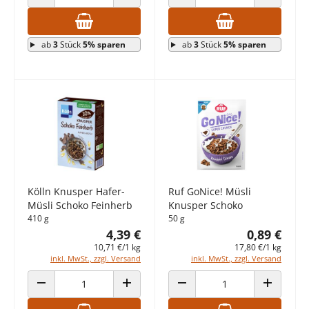
ANZAHL VERRINGERN
ANZAHL ERHÖHEN
ANZAHL VERRINGERN
ANZAHL E
ab
3
Stück
5% sparen
ab
3
Stück
5% sparen
Kölln Knusper Hafer-
Ruf GoNice! Müsli
Müsli Schoko Feinherb
Knusper Schoko
410 g
50 g
4,39 €
0,89 €
10,71 €/1 kg
17,80 €/1 kg
inkl. MwSt., zzgl. Versand
inkl. MwSt., zzgl. Versand
ANZAHL VERRINGERN
ANZAHL ERHÖHEN
ANZAHL VERRINGERN
ANZAHL E