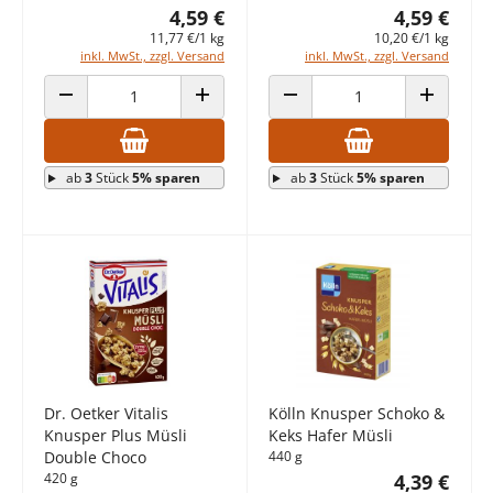
4,59 €
4,59 €
11,77 €/1 kg
10,20 €/1 kg
inkl. MwSt., zzgl. Versand
inkl. MwSt., zzgl. Versand
ANZAHL VERRINGERN
ANZAHL ERHÖHEN
ANZAHL VERRINGERN
ANZAHL E
ab
3
Stück
5% sparen
ab
3
Stück
5% sparen
Dr. Oetker Vitalis
Kölln Knusper Schoko &
Knusper Plus Müsli
Keks Hafer Müsli
Double Choco
440 g
420 g
4,39 €