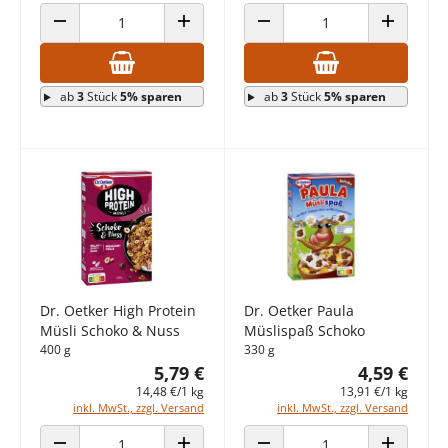
ANZAHL VERRINGERN
ANZAHL ERHÖHEN
ANZAHL VERRINGERN
ANZAHL E
ab
3
Stück
5% sparen
ab
3
Stück
5% sparen
Dr. Oetker High Protein
Dr. Oetker Paula
Müsli Schoko & Nuss
Müslispaß Schoko
400 g
330 g
5,79 €
4,59 €
14,48 €/1 kg
13,91 €/1 kg
inkl. MwSt., zzgl. Versand
inkl. MwSt., zzgl. Versand