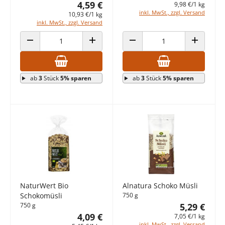
4,59 €
9,98 €/1 kg
inkl. MwSt., zzgl. Versand
10,93 €/1 kg
inkl. MwSt., zzgl. Versand
ANZAHL VERRINGERN
ANZAHL ERHÖHEN
ANZAHL VERRINGERN
ANZAHL E
ab
3
Stück
5% sparen
ab
3
Stück
5% sparen
NaturWert Bio
Alnatura Schoko Müsli
Schokomüsli
750 g
750 g
5,29 €
4,09 €
7,05 €/1 kg
inkl. MwSt., zzgl. Versand