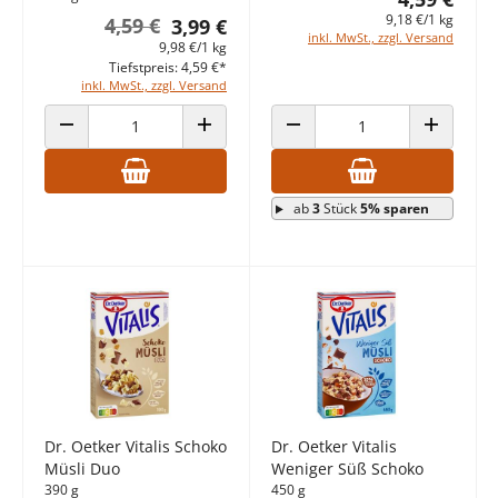
9,18 €/1 kg
4,59 €
3,99 €
inkl. MwSt., zzgl. Versand
9,98 €/1 kg
Tiefstpreis: 4,59 €*
inkl. MwSt., zzgl. Versand
ANZAHL VERRINGERN
ANZAHL ERHÖHEN
ANZAHL VERRINGERN
ANZAHL E
ab
3
Stück
5% sparen
Dr. Oetker Vitalis Schoko
Dr. Oetker Vitalis
Müsli Duo
Weniger Süß Schoko
390 g
450 g