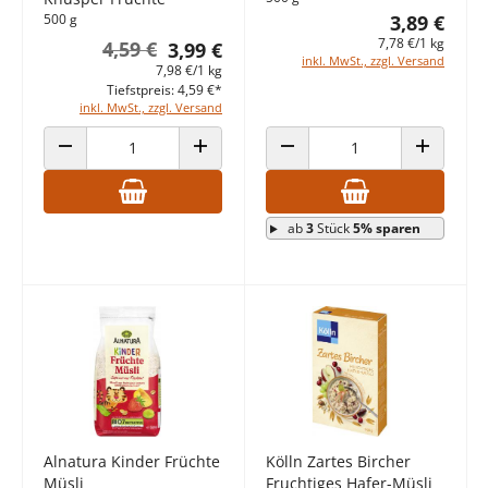
500 g
3,89 €
7,78 €/1 kg
4,59 €
3,99 €
inkl. MwSt., zzgl. Versand
7,98 €/1 kg
Tiefstpreis: 4,59 €*
inkl. MwSt., zzgl. Versand
ANZAHL VERRINGERN
ANZAHL ERHÖHEN
ANZAHL VERRINGERN
ANZAHL E
ab
3
Stück
5% sparen
Alnatura Kinder Früchte
Kölln Zartes Bircher
Müsli
Fruchtiges Hafer-Müsli