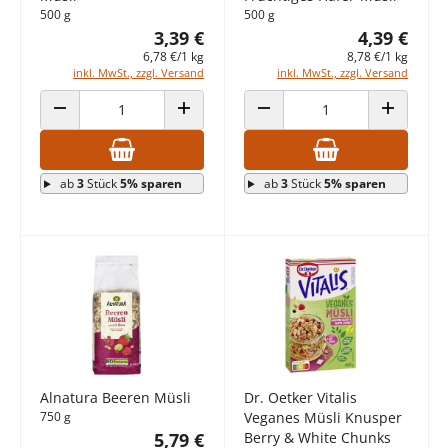
500 g
500 g
3,39 €
4,39 €
6,78 €/1 kg
8,78 €/1 kg
inkl. MwSt., zzgl. Versand
inkl. MwSt., zzgl. Versand
ANZAHL VERRINGERN
ANZAHL ERHÖHEN
ANZAHL VERRINGERN
ANZAHL E
ab
3
Stück
5% sparen
ab
3
Stück
5% sparen
Alnatura Beeren Müsli
Dr. Oetker Vitalis
750 g
Veganes Müsli Knusper
5,79 €
Berry & White Chunks