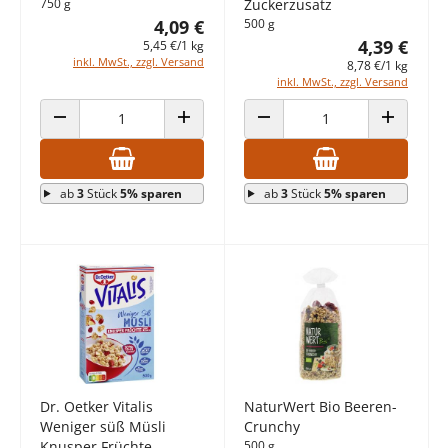
750 g
Zuckerzusatz
4,09 €
500 g
4,39 €
5,45 €/1 kg
inkl. MwSt., zzgl. Versand
8,78 €/1 kg
inkl. MwSt., zzgl. Versand
ANZAHL VERRINGERN
ANZAHL ERHÖHEN
ANZAHL VERRINGERN
ANZAHL E
ab
3
Stück
5% sparen
ab
3
Stück
5% sparen
Dr. Oetker Vitalis
NaturWert Bio Beeren-
Weniger süß Müsli
Crunchy
Knusper Früchte
500 g