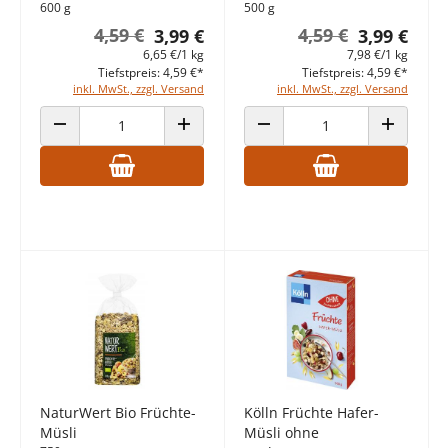
600 g
500 g
4,59 €
4,59 €
3,99 €
3,99 €
6,65 €/1 kg
7,98 €/1 kg
Tiefstpreis: 4,59 €*
Tiefstpreis: 4,59 €*
inkl. MwSt., zzgl. Versand
inkl. MwSt., zzgl. Versand
ANZAHL VERRINGERN
ANZAHL ERHÖHEN
ANZAHL VERRINGERN
ANZAHL E
NaturWert Bio Früchte-
Kölln Früchte Hafer-
Müsli
Müsli ohne