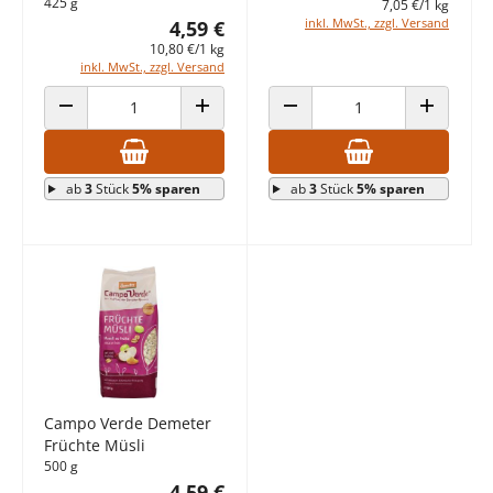
425 g
7,05 €/1 kg
inkl. MwSt., zzgl. Versand
4,59 €
10,80 €/1 kg
inkl. MwSt., zzgl. Versand
ANZAHL VERRINGERN
ANZAHL ERHÖHEN
ANZAHL VERRINGERN
ANZAHL E
ab
3
Stück
5% sparen
ab
3
Stück
5% sparen
Campo Verde Demeter
Früchte Müsli
500 g
4,59 €