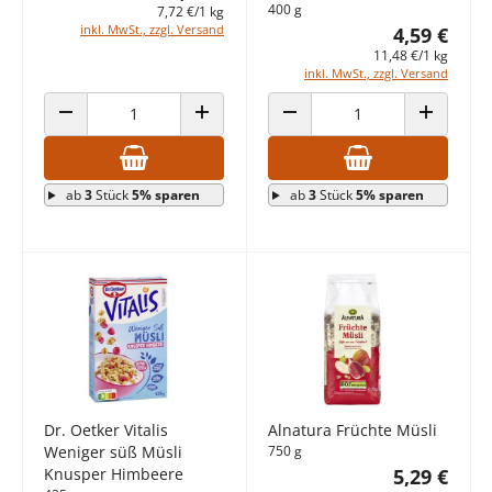
400 g
7,72 €/1 kg
inkl. MwSt., zzgl. Versand
4,59 €
11,48 €/1 kg
inkl. MwSt., zzgl. Versand
ANZAHL VERRINGERN
ANZAHL ERHÖHEN
ANZAHL VERRINGERN
ANZAHL E
ab
3
Stück
5% sparen
ab
3
Stück
5% sparen
Dr. Oetker Vitalis
Alnatura Früchte Müsli
Weniger süß Müsli
750 g
Knusper Himbeere
5,29 €