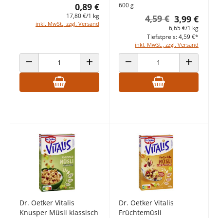
0,89 €
600 g
17,80 €/1 kg
4,59 €
3,99 €
inkl. MwSt., zzgl. Versand
6,65 €/1 kg
Tiefstpreis: 4,59 €*
inkl. MwSt., zzgl. Versand
ANZAHL VERRINGERN
ANZAHL ERHÖHEN
ANZAHL VERRINGERN
ANZAHL E
Dr. Oetker Vitalis
Dr. Oetker Vitalis
Knusper Müsli klassisch
Früchtemüsli