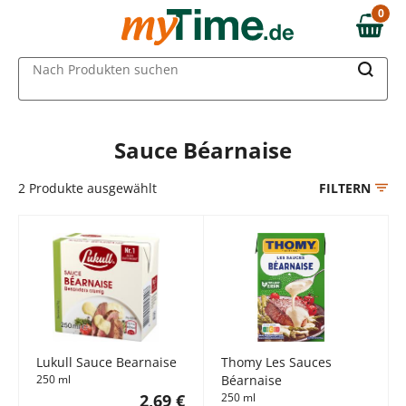
Zum Hauptinhalt springen
0
0,00 €
Zur Navigation springen
MAIN MENU
Nach Produkten suchen
Zur Suche springen
Sauce Béarnaise
2
Produkte ausgewählt
FILTERN
Lukull Sauce Bearnaise
Thomy Les Sauces
250 ml
Béarnaise
2,69 €
250 ml