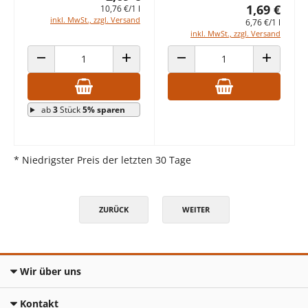
1,69 €
10,76 €/1 l
inkl. MwSt., zzgl. Versand
6,76 €/1 l
inkl. MwSt., zzgl. Versand
ANZAHL VERRINGERN
ANZAHL ERHÖHEN
ANZAHL VERRINGERN
ANZAHL E
ab
3
Stück
5% sparen
* Niedrigster Preis der letzten 30 Tage
ZURÜCK
WEITER
Wir über uns
Kontakt