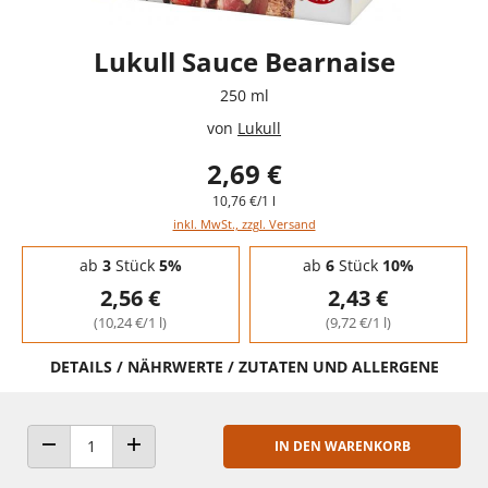
Lukull Sauce Bearnaise
250 ml
von
Lukull
2,69 €
10,76 €/1 l
inkl. MwSt., zzgl. Versand
Staffelpreise - Mengenrabatt
ab
3
Stück
5%
ab
6
Stück
10%
2,56 €
2,43 €
(10,24 €/1 l)
(9,72 €/1 l)
DETAILS / NÄHRWERTE / ZUTATEN UND ALLERGENE
IN DEN WARENKORB
ANZAHL VERRINGERN
ANZAHL ERHÖHEN