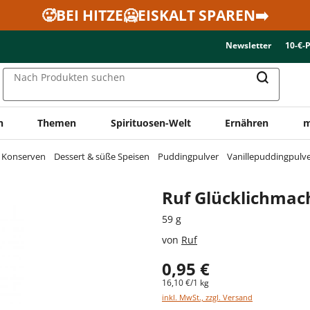
🥵BEI HITZE🥶EISKALT SPAREN➡️
Newsletter
10-€-
Nach Produkten suchen
n
Themen
Spirituosen-Welt
Ernähren
m
& Konserven
Dessert & süße Speisen
Puddingpulver
Vanillepuddingpulv
Ruf Glücklichmach
59 g
von
Ruf
0,95 €
16,10 €/1 kg
inkl. MwSt., zzgl. Versand