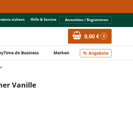
Prämie sichern
Hilfe & Service
Anmelden / Registrieren
0,00 €
0
yTime.de Business
Marken
Angebote
er
er Vanille