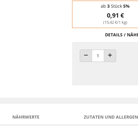
Staffelpreise - Mengenrabatt
ab
3
Stück
5%
0,91 €
(15,42 €/1 kg)
DETAILS / NÄ
ANZAHL VERRINGERN
ANZAHL ERHÖH
NÄHRWERTE
ZUTATEN UND ALLERGEN